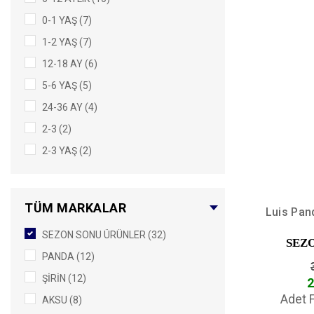
0-1 YAŞ (7)
1-2 YAŞ (7)
12-18 AY (6)
5-6 YAŞ (5)
24-36 AY (4)
2-3 (2)
2-3 YAŞ (2)
4-5 YAŞ (2)
1-3 YAŞ (1)
TÜM MARKALAR
Luis Pan
11-12 YAS (1)
SEZON SONU ÜRÜNLER (32)
3-4 YAŞ (1)
SEZ
PANDA (12)
4-6 (1)
ŞİRİN (12)
2
6-7 YAŞ (1)
Adet F
AKSU (8)
7-8 YAŞ (1)