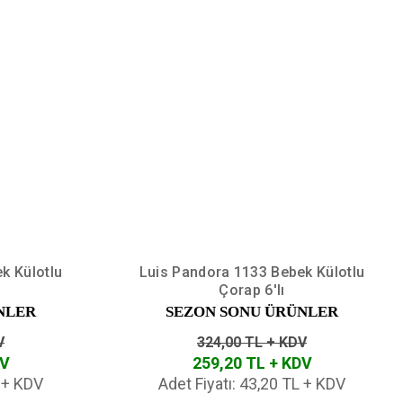
k Külotlu
Luis Pandora 1133 Bebek Külotlu
Çorap 6'lı
NLER
SEZON SONU ÜRÜNLER
V
324,00 TL + KDV
DV
259,20 TL + KDV
L + KDV
Adet Fiyatı: 43,20 TL + KDV