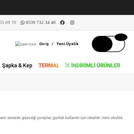
05 09 70
0539 732 34 40
Giriş
/
Yeni Üyelik
Şapka & Kep
TERMAL
İNDIRIMLI ÜRÜNLER
ların severek giyeceği çoraplar, günlük kullanım için idealdir. Hem okulda