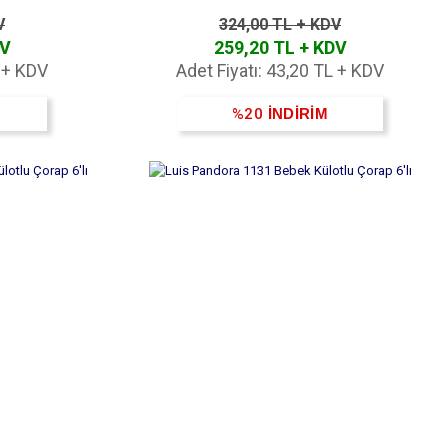
V
324,00 TL + KDV
DV
259,20 TL + KDV
L + KDV
Adet Fiyatı: 43,20 TL + KDV
%20
İNDİRİM