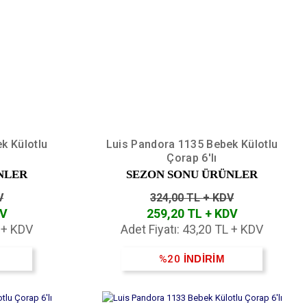
k Külotlu
Luis Pandora 1135 Bebek Külotlu
Çorap 6'lı
NLER
SEZON SONU ÜRÜNLER
V
324,00 TL + KDV
DV
259,20 TL + KDV
L + KDV
Adet Fiyatı: 43,20 TL + KDV
%20
İNDİRİM