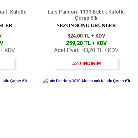
rlı Külotlu
Luis Pandora 1131 Bebek Külotlu
Çorap 6'lı
NLER
SEZON SONU ÜRÜNLER
V
324,00 TL + KDV
DV
259,20 TL + KDV
L + KDV
Adet Fiyatı: 43,20 TL + KDV
%20
İNDİRİM