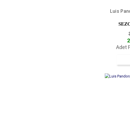
Luis Pan
SEZ
2
Adet F