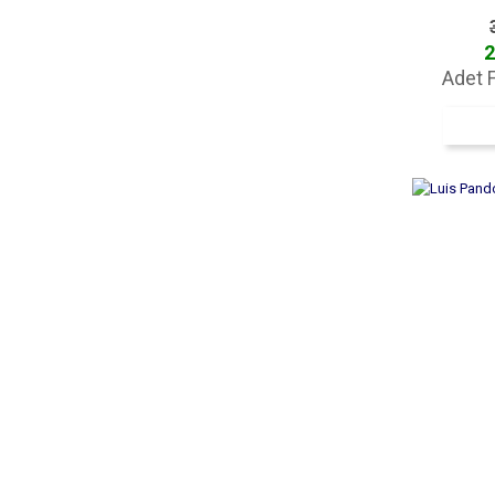
2
Adet F