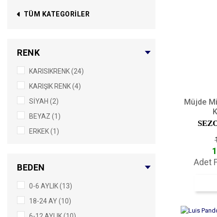
TÜM KATEGORILER
RENK
KARISIKRENK (24)
KARIŞIK RENK (4)
Müjde M
SİYAH (2)
K
BEYAZ (1)
SEZ
ERKEK (1)
1
Adet F
BEDEN
0-6 AYLIK (13)
18-24 AY (10)
6-12 AYLIK (10)