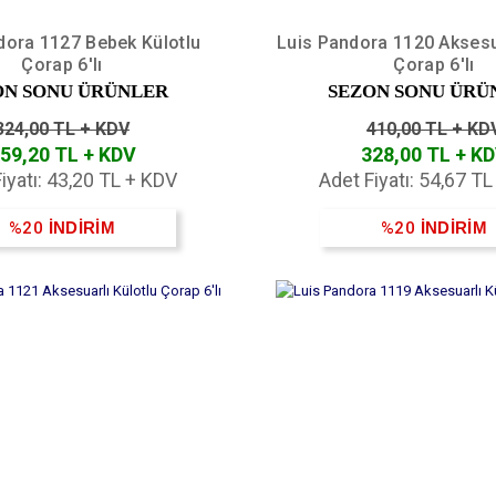
dora 1127 Bebek Külotlu
Luis Pandora 1120 Aksesua
Çorap 6'lı
Çorap 6'lı
ON SONU ÜRÜNLER
SEZON SONU ÜRÜ
324,00 TL + KDV
410,00 TL + KD
59,20 TL + KDV
328,00 TL + K
iyatı: 43,20 TL + KDV
Adet Fiyatı: 54,67 T
%20
İNDİRİM
%20
İNDİRİM