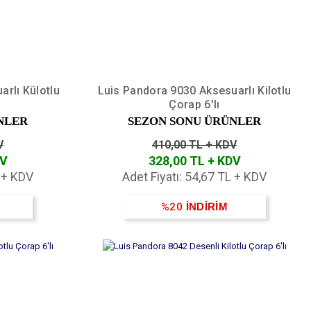
rlı Külotlu
Luis Pandora 9030 Aksesuarlı Kilotlu
Çorap 6'lı
NLER
SEZON SONU ÜRÜNLER
V
410,00 TL + KDV
DV
328,00 TL + KDV
L + KDV
Adet Fiyatı: 54,67 TL + KDV
%20
İNDİRİM