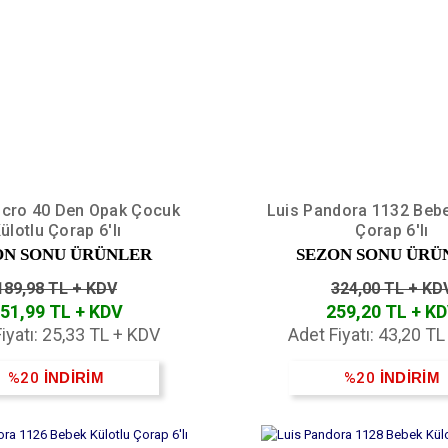
icro 40 Den Opak Çocuk
Luis Pandora 1132 Bebe
ülotlu Çorap 6'lı
Çorap 6'lı
ON SONU ÜRÜNLER
SEZON SONU ÜRÜ
189,98 TL + KDV
324,00 TL + KD
51,99 TL + KDV
259,20 TL + K
iyatı: 25,33 TL + KDV
Adet Fiyatı: 43,20 T
%20
İNDİRİM
%20
İNDİRİM