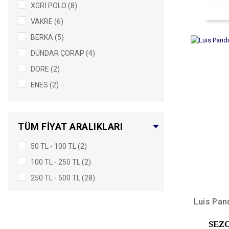
XGRİ POLO (8)
7-9 (1)
VAKRE (6)
BERKA (5)
DÜNDAR ÇORAP (4)
DORE (2)
ENES (2)
PELİN (2)
DAY MOD (1)
TÜM FIYAT ARALIKLARI
PENTİ (1)
50 TL - 100 TL (2)
100 TL - 250 TL (2)
250 TL - 500 TL (28)
Luis Pan
SEZ