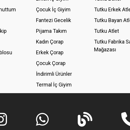
Unuttum
Çocuk İç Giyim
Tutku Erkek Atl
Fantezi Gecelik
Tutku Bayan Atl
akip
Pijama Takım
Tutku Atlet
Kadın Çorap
Tutku Fabrika S
Mağazası
blosu
Erkek Çorap
Çocuk Çorap
İndirimli Ürünler
Termal İç Giyim