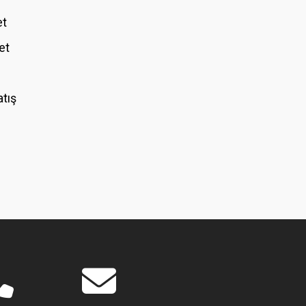
et
et
atış