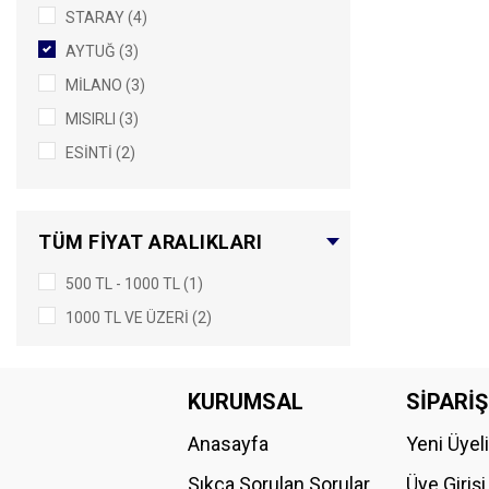
STARAY (4)
AYTUĞ (3)
MİLANO (3)
MISIRLI (3)
ESİNTİ (2)
BERKA (1)
FARGE (1)
TÜM FIYAT ARALIKLARI
ÖZGE (1)
500 TL - 1000 TL (1)
PUNTO (1)
1000 TL VE ÜZERI (2)
SEZON SONU ÜRÜNLER (1)
TORİA (1)
KURUMSAL
SİPARİŞ
Anasayfa
Yeni Üyel
Sıkça Sorulan Sorular
Üye Girişi