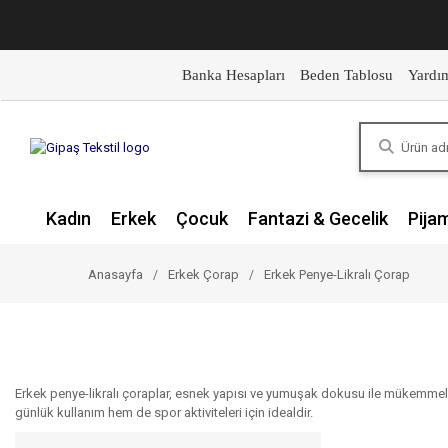
Banka Hesapları
Beden Tablosu
Yardı
Kadın
Erkek
Çocuk
Fantazi & Gecelik
Pija
Anasayfa
Erkek Çorap
Erkek Penye-Likralı Çorap
Erkek penye-likralı çoraplar, esnek yapısı ve yumuşak dokusu ile mükemmel 
günlük kullanım hem de spor aktiviteleri için idealdir.