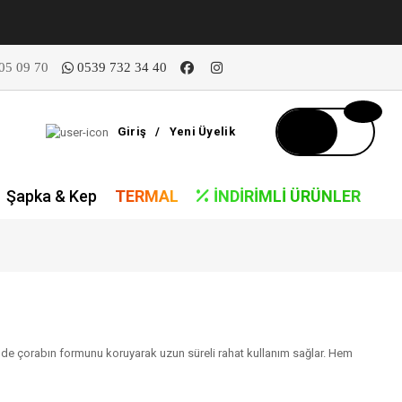
05 09 70
0539 732 34 40
Giriş
/
Yeni Üyelik
Şapka & Kep
TERMAL
İNDIRIMLI ÜRÜNLER
nde çorabın formunu koruyarak uzun süreli rahat kullanım sağlar. Hem