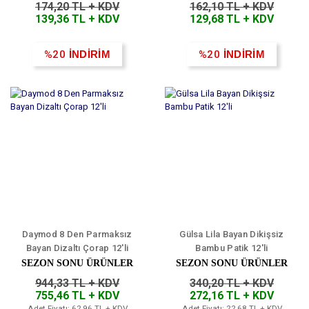
174,20 TL + KDV
162,10 TL + KDV
139,36 TL + KDV
129,68 TL + KDV
%20
İNDİRİM
%20
İNDİRİM
Daymod 8 Den Parmaksız
Gülsa Lila Bayan Dikişsiz
Bayan Dizaltı Çorap 12'li
Bambu Patik 12'li
SEZON SONU ÜRÜNLER
SEZON SONU ÜRÜNLER
944,33 TL + KDV
340,20 TL + KDV
755,46 TL + KDV
272,16 TL + KDV
Adet Fiyatı: 62,96 TL + KDV
Adet Fiyatı: 22,68 TL + KDV