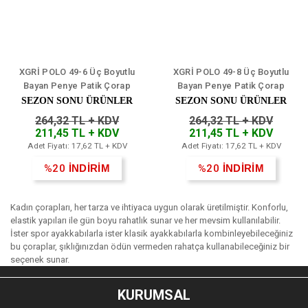
XGRİ POLO 49-6 Üç Boyutlu
XGRİ POLO 49-8 Üç Boyutlu
Bayan Penye Patik Çorap
Bayan Penye Patik Çorap
12'li
12'li
SEZON SONU ÜRÜNLER
SEZON SONU ÜRÜNLER
264,32 TL + KDV
264,32 TL + KDV
211,45 TL + KDV
211,45 TL + KDV
Adet Fiyatı: 17,62 TL + KDV
Adet Fiyatı: 17,62 TL + KDV
%20
İNDİRİM
%20
İNDİRİM
Kadın çorapları, her tarza ve ihtiyaca uygun olarak üretilmiştir. Konforlu,
elastik yapıları ile gün boyu rahatlık sunar ve her mevsim kullanılabilir.
İster spor ayakkabılarla ister klasik ayakkabılarla kombinleyebileceğiniz
bu çoraplar, şıklığınızdan ödün vermeden rahatça kullanabileceğiniz bir
seçenek sunar.
KURUMSAL