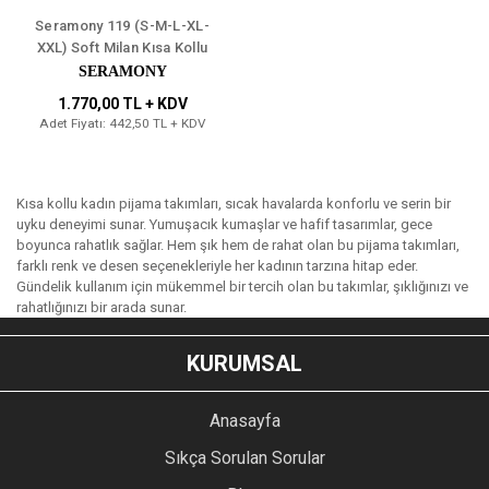
Seramony 119 (S-M-L-XL-
XXL) Soft Milan Kısa Kollu
Düğmeli Bayan Pijama
SERAMONY
Takım 4'lü
1.770,00 TL + KDV
Adet Fiyatı: 442,50 TL + KDV
Kısa kollu kadın pijama takımları, sıcak havalarda konforlu ve serin bir
uyku deneyimi sunar. Yumuşacık kumaşlar ve hafif tasarımlar, gece
boyunca rahatlık sağlar. Hem şık hem de rahat olan bu pijama takımları,
farklı renk ve desen seçenekleriyle her kadının tarzına hitap eder.
Gündelik kullanım için mükemmel bir tercih olan bu takımlar, şıklığınızı ve
rahatlığınızı bir arada sunar.
KURUMSAL
Anasayfa
Sıkça Sorulan Sorular