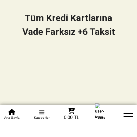
Tüm Kredi Kartlarına
Vade Farksız +6 Taksit
0850 305 09 70
0,00 TL
Beden Tablosu
Ana Sayfa
Kategoriler
Banka Hesapları
Whatsapp
Yardım
Giriş