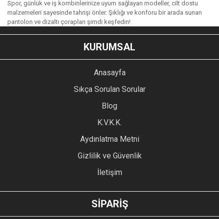
Spor, günlük ve iş kombinlerinize uyum sağlayan modeller, cilt dostu
malzemeleri sayesinde tahrişi önler. Şıklığı ve konforu bir arada sunan
pantolon ve dizaltı çorapları şimdi keşfedin!
KURUMSAL
Anasayfa
Sıkça Sorulan Sorular
Blog
K.V.K.K.
Aydınlatma Metni
Gizlilik ve Güvenlik
İletişim
SİPARİŞ