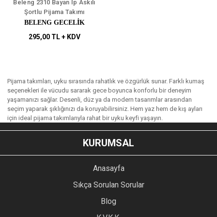
Beleng 2310 Bayan İp Askılı
Şortlu Pijama Takımı
BELENG GECELİK
295,00 TL + KDV
Pijama takımları, uyku sırasında rahatlık ve özgürlük sunar. Farklı kumaş
seçenekleri ile vücudu sararak gece boyunca konforlu bir deneyim
yaşamanızı sağlar. Desenli, düz ya da modern tasarımlar arasından
seçim yaparak şıklığınızı da koruyabilirsiniz. Hem yaz hem de kış ayları
için ideal pijama takımlarıyla rahat bir uyku keyfi yaşayın.
KURUMSAL
Anasayfa
Sıkça Sorulan Sorular
Blog