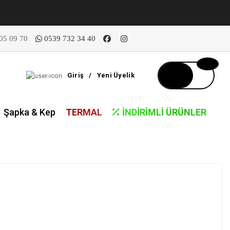
05 09 70
0539 732 34 40
Giriş
/
Yeni Üyelik
Şapka & Kep
TERMAL
İNDIRIMLI ÜRÜNLER