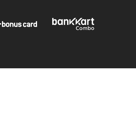
Tutku İç Giyim
Toptan Satış Sitesi