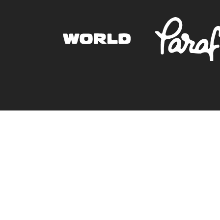
Müşteri Hizmetleri
0850 305 09 70
+90 539 732 34 40