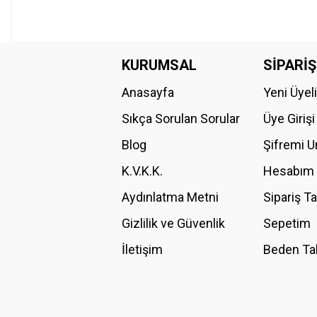
KURUMSAL
SİPARİŞ
Anasayfa
Yeni Üyel
Sıkça Sorulan Sorular
Üye Girişi
Blog
Şifremi 
K.V.K.K.
Hesabım
Aydınlatma Metni
Sipariş T
Gizlilik ve Güvenlik
Sepetim
İletişim
Beden Ta