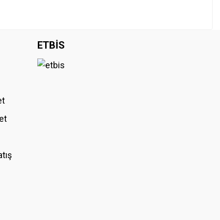
ETBİS
et
et
atış