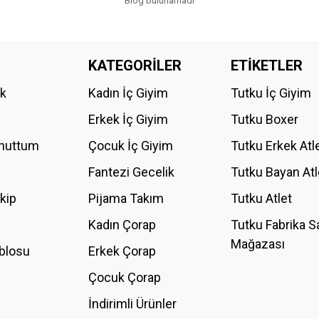
Blog bulunamadı
KATEGORİLER
ETİKETLER
ik
Kadın İç Giyim
Tutku İç Giyim
Erkek İç Giyim
Tutku Boxer
Unuttum
Çocuk İç Giyim
Tutku Erkek Atl
Fantezi Gecelik
Tutku Bayan Atl
akip
Pijama Takım
Tutku Atlet
Kadın Çorap
Tutku Fabrika S
Mağazası
blosu
Erkek Çorap
Çocuk Çorap
İndirimli Ürünler