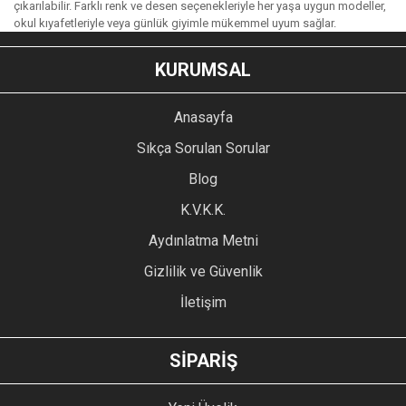
çıkarılabilir. Farklı renk ve desen seçenekleriyle her yaşa uygun modeller,
okul kıyafetleriyle veya günlük giyimle mükemmel uyum sağlar.
KURUMSAL
Anasayfa
Sıkça Sorulan Sorular
Blog
K.V.K.K.
Aydınlatma Metni
Gizlilik ve Güvenlik
İletişim
SİPARİŞ