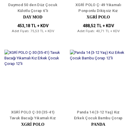
Daymod 50 den Düz Çocuk
XGRİ POLO Ç-49 Yıkamalı
Külotlu Çorap 6'lı
Ponponlu Dikişsiz Kız
Çocuk Patik Çorap 12'li
DAY MOD
XGRİ POLO
453,18 TL + KDV
488,52 TL + KDV
Adet Fiyatı: 75,53 TL + KDV
Adet Fiyatı: 40,71 TL + KDV
XGRİ POLO Ç-30 (35-41)
Panda 14 (3-12 Yaş) Kız
Tavuk Bacağı Yıkamalı Kız
Erkek Çocuk Bambu Çorap
Erkek Çocuk Çorap 12'li
12'li
XGRİ POLO
PANDA