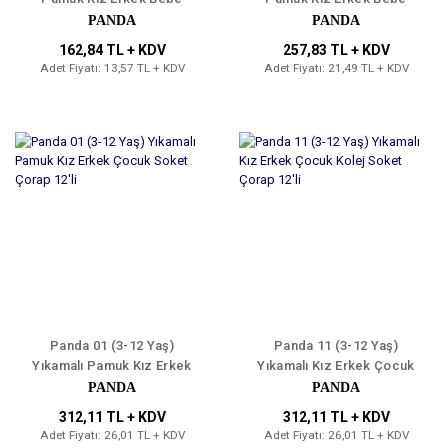
Çorap 12'li
Kıvrık Çorap 12'li
PANDA
PANDA
162,84 TL + KDV
257,83 TL + KDV
Adet Fiyatı: 13,57 TL + KDV
Adet Fiyatı: 21,49 TL + KDV
Panda 01 (3-12 Yaş)
Panda 11 (3-12 Yaş)
Yıkamalı Pamuk Kız Erkek
Yıkamalı Kız Erkek Çocuk
Çocuk Soket Çorap 12'li
Kolej Soket Çorap 12'li
PANDA
PANDA
312,11 TL + KDV
312,11 TL + KDV
Adet Fiyatı: 26,01 TL + KDV
Adet Fiyatı: 26,01 TL + KDV