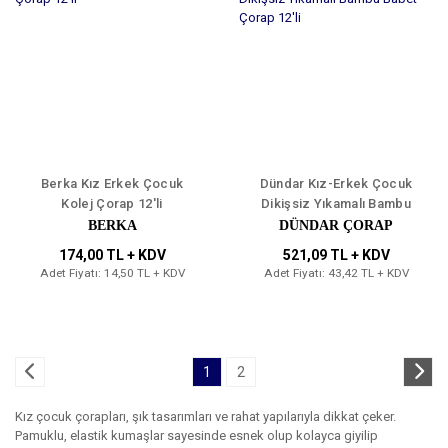
Berka Kız Erkek Çocuk
Dündar Kız-Erkek Çocuk
Kolej Çorap 12'li
Dikişsiz Yıkamalı Bambu
Babet Çorap 12'li
BERKA
DÜNDAR ÇORAP
174,00 TL + KDV
521,09 TL + KDV
Adet Fiyatı: 14,50 TL + KDV
Adet Fiyatı: 43,42 TL + KDV
1
2
Kız çocuk çorapları, şık tasarımları ve rahat yapılarıyla dikkat çeker.
Pamuklu, elastik kumaşlar sayesinde esnek olup kolayca giyilip