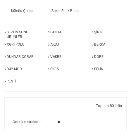
Külotlu Çorap
Soket-Patik-Babet
SEZON SONU
PANDA
ŞİRİN
ÜRÜNLER
XGRİ POLO
AKSU
BERKA
DÜNDAR ÇORAP
VAKRE
DORE
DAY MOD
ENES
PELİN
PENTİ
Toplam 80 ürün