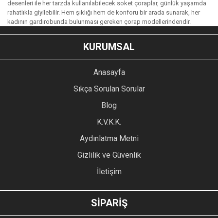
desenleri ile her tarzda kullanılabilecek soket çoraplar, günlük yaşamda
rahatlıkla giyilebilir. Hem şıklığı hem de konforu bir arada sunarak, her
kadının gardırobunda bulunması gereken çorap modellerindendir.
KURUMSAL
Anasayfa
Sıkça Sorulan Sorular
Blog
K.V.K.K.
Aydınlatma Metni
Gizlilik ve Güvenlik
İletişim
SİPARİŞ