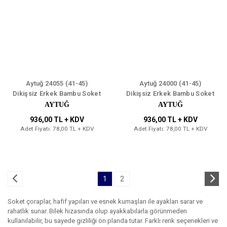
Aytuğ 24055 (41-45)
Aytuğ 24000 (41-45)
Dikişsiz Erkek Bambu Soket
Dikişsiz Erkek Bambu Soket
Çorap 12'li
Çorap 12'li
AYTUĞ
AYTUĞ
936,00 TL + KDV
936,00 TL + KDV
Adet Fiyatı: 78,00 TL + KDV
Adet Fiyatı: 78,00 TL + KDV
1
2
Soket çoraplar, hafif yapıları ve esnek kumaşları ile ayakları sarar ve
rahatlık sunar. Bilek hizasında olup ayakkabılarla görünmeden
kullanılabilir, bu sayede gizliliği ön planda tutar. Farklı renk seçenekleri ve