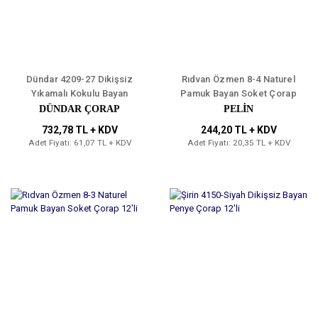
Dündar 4209-27 Dikişsiz
Rıdvan Özmen 8-4 Naturel
Yıkamalı Kokulu Bayan
Pamuk Bayan Soket Çorap
Çorap 12'li
12'li
DÜNDAR ÇORAP
PELİN
732,78 TL + KDV
244,20 TL + KDV
Adet Fiyatı: 61,07 TL + KDV
Adet Fiyatı: 20,35 TL + KDV