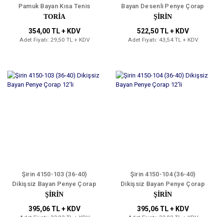
Pamuk Bayan Kısa Tenis
Bayan Desenli Penye Çorap
Çorap 12'li
12'li
TORİA
ŞİRİN
354,00 TL + KDV
522,50 TL + KDV
Adet Fiyatı: 29,50 TL + KDV
Adet Fiyatı: 43,54 TL + KDV
Şirin 4150-103 (36-40)
Şirin 4150-104 (36-40)
Dikişsiz Bayan Penye Çorap
Dikişsiz Bayan Penye Çorap
12'li
12'li
ŞİRİN
ŞİRİN
395,06 TL + KDV
395,06 TL + KDV