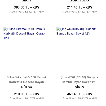
ŞİRİN
XGRİ POLO
395,06 TL + KDV
211,46 TL + KDV
Adet Fiyatı: 32,92 TL + KDV
Adet Fiyatı: 17,62 TL + KDV
Gülsa Yıkamalı %100 Pamuk
Şirin 4450 (36-40) Dikişsiz
Karikatür Desenli Bayan
Bambu Bayan Soket 12'li
Çorap 12'li
GÜLSA
ŞİRİN
218,00 TL + KDV
463,40 TL + KDV
Adet Fiyatı: 18,17 TL + KDV
Adet Fiyatı: 38,62 TL + KDV