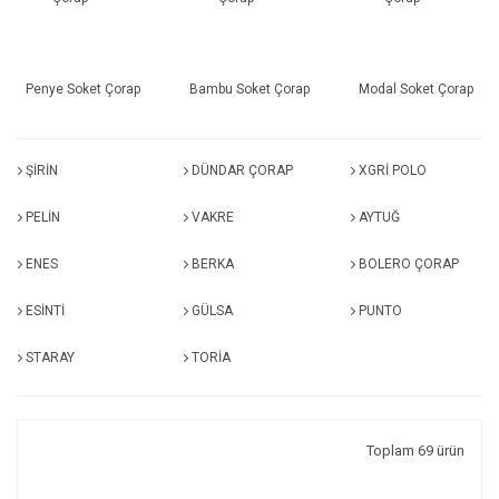
Penye Soket Çorap
Bambu Soket Çorap
Modal Soket Çorap
ŞİRİN
DÜNDAR ÇORAP
XGRİ POLO
PELİN
VAKRE
AYTUĞ
ENES
BERKA
BOLERO ÇORAP
ESİNTİ
GÜLSA
PUNTO
STARAY
TORİA
Toplam 69 ürün