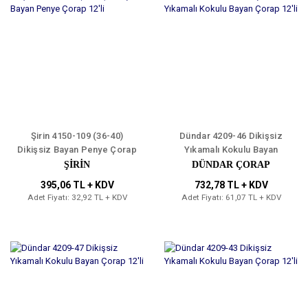
Şirin 4150-109 (36-40)
Dündar 4209-46 Dikişsiz
Dikişsiz Bayan Penye Çorap
Yıkamalı Kokulu Bayan
12'li
Çorap 12'li
ŞİRİN
DÜNDAR ÇORAP
395,06 TL + KDV
732,78 TL + KDV
Adet Fiyatı: 32,92 TL + KDV
Adet Fiyatı: 61,07 TL + KDV