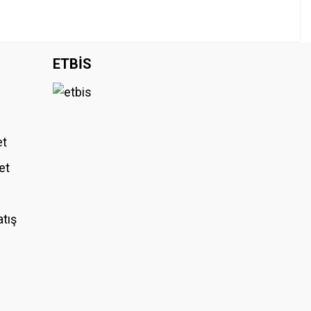
ETBİS
et
et
atış