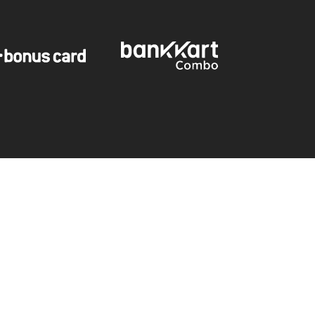
Tutku İç Giyim
Toptan Satış Sitesi