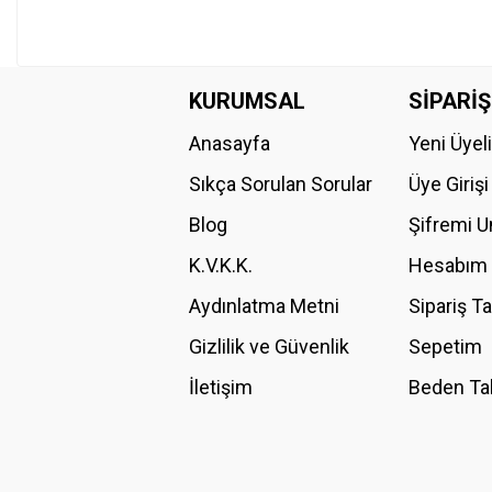
KURUMSAL
SİPARİŞ
Anasayfa
Yeni Üyel
Sıkça Sorulan Sorular
Üye Girişi
Blog
Şifremi 
K.V.K.K.
Hesabım
Aydınlatma Metni
Sipariş T
Gizlilik ve Güvenlik
Sepetim
İletişim
Beden Ta