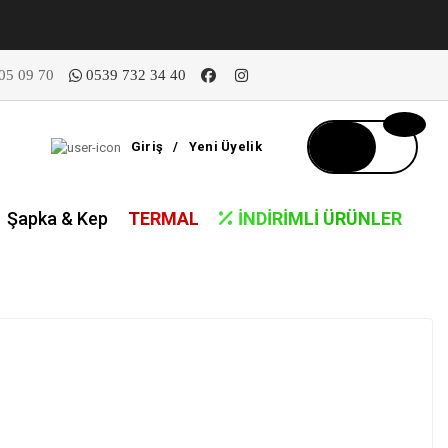
05 09 70
0539 732 34 40
Giriş
/
Yeni Üyelik
Şapka & Kep
TERMAL
İNDIRIMLI ÜRÜNLER