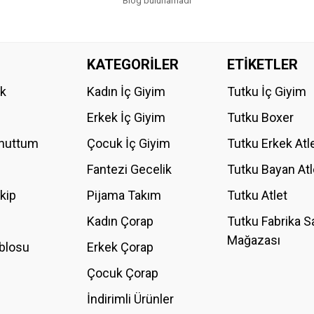
Blog bulunamadı
KATEGORİLER
ETİKETLER
ik
Kadın İç Giyim
Tutku İç Giyim
Erkek İç Giyim
Tutku Boxer
Unuttum
Çocuk İç Giyim
Tutku Erkek Atl
Fantezi Gecelik
Tutku Bayan Atl
akip
Pijama Takım
Tutku Atlet
Kadın Çorap
Tutku Fabrika S
Mağazası
blosu
Erkek Çorap
Çocuk Çorap
İndirimli Ürünler