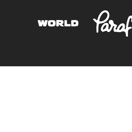
Müşteri Hizmetleri
0850 305 09 70
+90 539 732 34 40