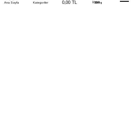
0,00 TL
Beden Tablosu
Ana Sayfa
Kategoriler
Banka Hesapları
Whatsapp
Yardım
Giriş