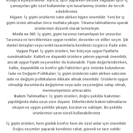
kolayca eşleştirilebilir. Ayrıca, spor yaparken destek sağlayan spor iç
çamaşırları gibi özel kullanımlar için tasarlanmış ürünler de tercih
edebilirsiniz.
Hijyen:
İç giyim ürünlerini satın alırken hijyen önemlidir. Yeni bir iç
giyim ürünü almadan önce mutlaka yıkayın. Yıkama talimatlarına uyarak
ürünlerinizi düzenli olarak temizleyin.
Moda ve Stil:
İç giyim, giyim tarzınızı tamamlayan bir unsurdur.
Tarzınıza ve tercihlerinize uygun renkler, desenler ve stiller seçin. Şık
dantel detayları veya renkli tasarımlarla kendinizi özgürce ifade edin.
Uygun Fiyat:
İç giyim ürünleri, her bütçeye uygun fiyatlarla
sunulmaktadır. Kaliteli ve dayanıklı ürünlere yatırım yapmak önemlidir,
ancak uygun fiyatlı seçenekler de bulunabilir. Fiyatı değerlendirirken,
kalite, dayanıklılık ve konfor gibi faktörleri göz önünde bulundurun.
İade ve Değişim Politikaları: İç giyim ürünlerini satın alırken satıcının
iade ve değişim politikalarını dikkate almak önemlidir. Ürünlerin uygun
olmadığı durumlarda değiştirme veya iade seçeneğine sahip olmak,
memnuniyetinizi artıracaktır.
Bakım Talimatları:
İç giyim ürünleri, doğru şekilde bakımları
yapıldığında daha uzun süre dayanır. Etiketlerdeki bakım talimatlarını
okuyun ve uygun şekilde yıkayın, kurutun ve saklayın. Bu şekilde
ürünlerinizi uzun süreli kullanabilirsiniz.
İç giyim ürünleri, hem günlük konfor hem de özel anlar için önemlidir.
Doğru seçimler yaparak kendinizi rahat, güvenli ve tarz sahibi