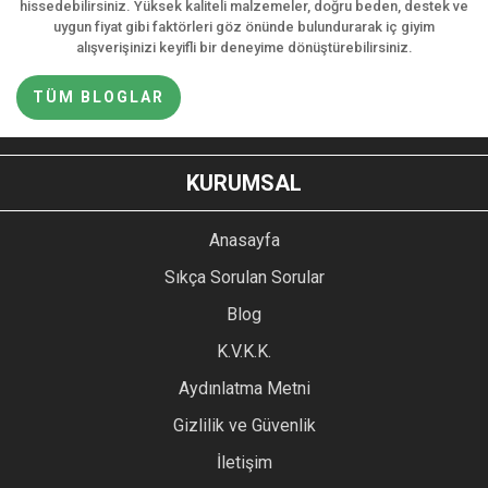
hissedebilirsiniz. Yüksek kaliteli malzemeler, doğru beden, destek ve
uygun fiyat gibi faktörleri göz önünde bulundurarak iç giyim
alışverişinizi keyifli bir deneyime dönüştürebilirsiniz.
TÜM BLOGLAR
KURUMSAL
Anasayfa
Sıkça Sorulan Sorular
Blog
K.V.K.K.
Aydınlatma Metni
Gizlilik ve Güvenlik
İletişim