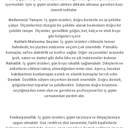
içermelidir. İşte iç giyim ürünleri alırken dikkate almanız gereken bazı
önemli noktalar:
Bedeninizi Tanıyın:
İç giyim ürünleri, doğru bedenle en iyi şekilde
çalışır. Ölçümlerinizi düzgün bir şekilde alarak bedeninizi doğru bir
şekilde tanıyın. Ölçümler, genellikle göğüs, bel, kalça ve etek boyu
gibi bölgeleri içerir.
Kaliteli Malzeme Seçimi:
İç giyim ürünleri cildinizle temas
halindedir, bu yüzden malzeme seçimi çok önemlidir. Pamuklu
kumaşlar, nefes alabilirlik ve konfor sağlar. Diğer seçenekler arasında
ipek, saten ve dantel gibi daha lüks ve şık malzemeler bulunur.
Rahatlık:
İç giyim ürünleri, gün boyu rahatlık sağlamalıdır. Dikişlerin ve
etiketlerin cildinizi tahriş etmediğinden emin olun. Ayrıca, hareket
kabiliyetinizi kısıtlamayan esnek ve elastik kumaşlar tercih edin.
Destek:
Özellikle sütyen seçerken destek önemlidir. Doğru destek,
göğüslerinizi toparlar ve şekillendirir. Sütyenin doğru boyutunu
seçtiğinizden emin olun ve gerekirse profesyonel bir iç giyim
uzmanından yardım alın.
Fonksiyonellik:
İç giyim ürünleri, giyim tarzınıza ve ihtiyaçlarınıza
uygun olmalıdır. Düz renkli ve düz tasarımlar, farklı kıyafetlerle