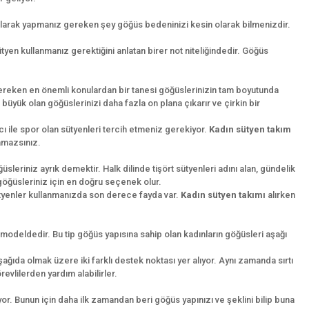
olarak yapmanız gereken şey göğüs bedeninizi kesin olarak bilmenizdir.
sütyen kullanmanız gerektiğini anlatan birer not niteliğindedir. Göğüs
gereken en önemli konulardan bir tanesi göğüslerinizin tam boyutunda
yük olan göğüslerinizi daha fazla on plana çıkarır ve çirkin bir
cı ile spor olan sütyenleri tercih etmeniz gerekiyor.
Kadın sütyen takım
şamazsınız.
üsleriniz ayrık demektir. Halk dilinde tişört sütyenleri adını alan, gündelik
 göğüsleriniz için en doğru seçenek olur.
 sütyenler kullanmanızda son derece fayda var.
Kadın sütyen takımı
alırken
 modeldedir. Bu tip göğüs yapısına sahip olan kadınların göğüsleri aşağı
şağıda olmak üzere iki farklı destek noktası yer alıyor. Aynı zamanda sırtı
vlilerden yardım alabilirler.
r. Bunun için daha ilk zamandan beri göğüs yapınızı ve şeklini bilip buna