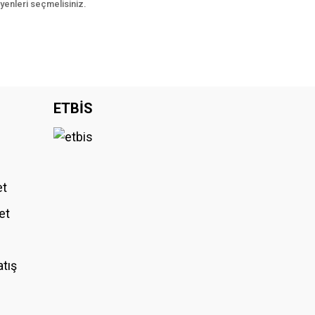
yenleri seçmelisiniz.
ETBİS
et
et
atış