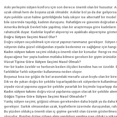
Askı yerleşimi sütyen konforu için son derece önemli olan bir husustu
uzak olmalı hem de boyuna uzak olmalıdır. Askılar bol ya da dar geliyorsa uz
Aynı şekilde uzun haline getirildiğinde hala sıkıyor ise alternatif bir mod
bile üzerinde taşıdığı, kadının duruşunu. Rahatlığını ve güvenini doğrudan 
Amerika Birleşik Devleti'nde yapılmış olan bir araştırmaya göre kadınlar
rahatsızlık duyar. Kadınlar kıyafet alışverişi ve ayakkabı alışverişine gö
Doğru Sütyen Seçimi Nasıl Olur?
Doğru sütyen seçebilmek için vücut yapınızı tanımanız gerekiyor. Sütyen s
sütyenin daha güzel olduğundan ziyade bedeniniz ve sağlığınız için hangi 
Kadın sütyen takım
seçimi oldukça önemli olan bir konudur. Rengi ve mode
duyacağınız her yaşta kadının mutlaka bilmesi gereken bir giyim ürünüdür
Vücut Tipine Göre Sütyen Seçimi Nasıl Olmalı?
Her bir kadın özeldir ve herkesin beden ölçüleri kendine has ve özeldir. Bu
farklılıklar farklı sütyenler kullanımına neden oluyor.
Boyunuz kısa ise göğüs ile bel arasındaki mesafe uzun boylu olan bir bi
Dik ve de yukarı doğru bir şekilde toparlayabilecek sütyenlerin kullanılma
ziyade vücut yapısına uygun bir şekilde yuvarlak bir biçimde toparlayıp da
Kadın sütyen takımı
doğru vücut yapılarına uygun olacak bir şekilde alınm
Göğüs Tipine Göre Sütyen Seçimi Nasıl Olmalıdır?
Yanlış sütyen seçimi, göğüsü olması gerekenden daha büyük ya da daha k
gerekiyor. Sarkık olmasından uzak, kıyafetlerin üzerinde duruşundan, raha
Bu yüzden oldukça önemli olan iç giyime gerekli olan özenin gösterilmesi
oluşudur. Bundan dolayı sütyen alımı yapılırken yanılma payı oldukça yüksek