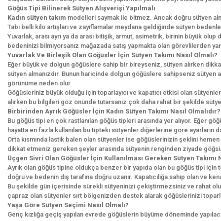
Göğüs Tipi Bilinerek Sütyen Alışverişi Yapılmalı
Kadın sütyen takım
modelleri saymak ile bitmez. Ancak doğru sütyen alm
Tabi belli kilo artışları ve zayıflamalar meydana geldiğinde sütyen bedenle
Yuvarlak, arası ayrı ya da arası bitişik, armut, asimetrik, birinin büyük olu
bedeninizi bilmiyorsanız mağazada satış yapmakta olan görevlilerden yard
Yuvarlak Ve Birleşik Olan Göğüsler İçin Sütyen Takımı Nasıl Olmalı?
Eğer büyük ve dolgun göğüslere sahip bir bireyseniz, sütyen alırken dikk
sütyen almanızdır. Bunun haricinde dolgun göğüslere sahipseniz sütyen alı
görünüme neden olur.
Göğüsleriniz büyük olduğu için toparlayıcı ve kapatıcı etkisi olan sütyenl
alırken bu bilgileri göz önünde tutarsanız çok daha rahat bir şekilde süt
Birbirinden Ayrık Göğüsler İçin Kadın Sütyen Takımı Nasıl Olmalıdır?
Bu göğüs tipi en çok rastlanılan göğüs tipleri arasında yer alıyor. Eğer göğü
hayatta en fazla kullanılan bu tipteki sütyenler diğerlerine göre ayarların
Orta kısmında lastik balen olan sütyenler ise göğüslerinizin şeklini hemen 
dikkat etmeniz gereken şeyler arasında sütyenin renginden ziyade göğsü
Üçgen Sivri Olan Göğüsler İçin Kullanılması Gereken Sütyen Takımı 
Ayrık olan göğüs tipine oldukça benzer bir yapıda olan bu göğüs tipi için 
doğru ve bedenin dış tarafına doğru uzanır. Kapatıcılığa sahip olan ve ke
Bu şekilde gün içerisinde sürekli sütyeninizi çekiştirmezsiniz ve rahat olu
çapraz olan sütyenler sırt bölgenizden destek alarak göğüslerinizi toparl
Yaşa Göre Sütyen Seçimi Nasıl Olmalı?
Genç kızlığa geçiş yapılan evrede göğüslerin büyüme döneminde yapılacak o