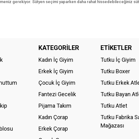
meniz gerekiyor. Sütyen seçimi yaparken daha rahat hissedebileceğiniz süt
KATEGORİLER
ETİKETLER
ik
Kadın İç Giyim
Tutku İç Giyim
Erkek İç Giyim
Tutku Boxer
Unuttum
Çocuk İç Giyim
Tutku Erkek Atl
Fantezi Gecelik
Tutku Bayan Atl
akip
Pijama Takım
Tutku Atlet
Kadın Çorap
Tutku Fabrika S
Mağazası
blosu
Erkek Çorap