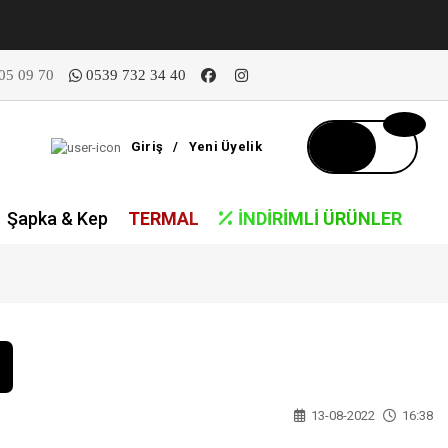
05 09 70
0539 732 34 40
Giriş
/
Yeni Üyelik
Şapka & Kep
TERMAL
İNDIRIMLI ÜRÜNLER
13-08-2022
16:38