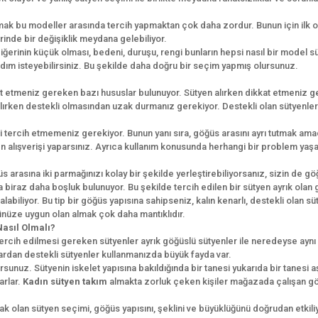
ak bu modeller arasında tercih yapmaktan çok daha zordur. Bunun için ilk 
rinde bir değişiklik meydana gelebiliyor.
p diğerinin küçük olması, bedeni, duruşu, rengi bunların hepsi nasıl bir model 
ım isteyebilirsiniz. Bu şekilde daha doğru bir seçim yapmış olursunuz.
at etmeniz gereken bazı hususlar bulunuyor. Sütyen alırken dikkat etmeniz 
rken destekli olmasından uzak durmanız gerekiyor. Destekli olan sütyenler bü
eri tercih etmemeniz gerekiyor. Bunun yanı sıra, göğüs arasını ayrı tutmak ama
yen alışverişi yaparsınız. Ayrıca kullanım konusunda herhangi bir problem ya
s arasına iki parmağınızı kolay bir şekilde yerleştirebiliyorsanız, sizin de göğ
 da biraz daha boşluk bulunuyor. Bu şekilde tercih edilen bir sütyen ayrık olan
alabiliyor. Bu tip bir göğüs yapısına sahipseniz, kalın kenarlı, destekli olan
nüze uygun olan almak çok daha mantıklıdır.
Nasıl Olmalı?
tercih edilmesi gereken sütyenler ayrık göğüslü sütyenler ile neredeyse aynı
nardan destekli sütyenler kullanmanızda büyük fayda var.
rsunuz. Sütyenin iskelet yapısına bakıldığında bir tanesi yukarıda bir tanesi a
arlar.
Kadın sütyen takım
almakta zorluk çeken kişiler mağazada çalışan göre
lan sütyen seçimi, göğüs yapısını, şeklini ve büyüklüğünü doğrudan etkiliyo