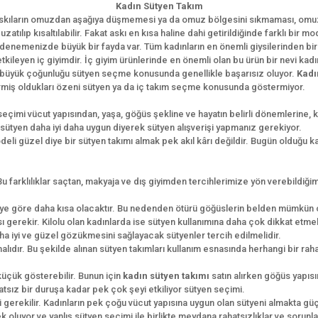
Kadın Sütyen Takım
r. Askıların omuzdan aşağıya düşmemesi ya da omuz bölgesini sıkmaması, om
atılıp kısaltılabilir. Fakat askı en kısa haline dahi getirildiğinde farklı bir
el denemenizde büyük bir fayda var. Tüm kadınların en önemli giysilerinden bir
etkileyen iç giyimdir. İç giyim ürünlerinde en önemli olan bu ürün bir nevi kad
ın büyük çoğunluğu sütyen seçme konusunda genellikle başarısız oluyor.
Kadı
stermiş oldukları özeni sütyen ya da iç takım seçme konusunda göstermiyor.
eçimi vücut yapısından, yaşa, göğüs şekline ve hayatın belirli dönemlerine, 
sütyen daha iyi daha uygun diyerek sütyen alışverişi yapmanız gerekiyor.
li güzel diye bir sütyen takımı almak pek akıl kârı değildir. Bugün olduğu ka
.
 farklılıklar saçtan, makyaja ve dış giyimden tercihlerimize yön verebildiğim
reye göre daha kısa olacaktır. Bu nedenden ötürü göğüslerin belden mümkün
sı gerekir. Kilolu olan kadınlarda ise sütyen kullanımına daha çok dikkat etme
ha iyi ve güzel gözükmesini sağlayacak sütyenler tercih edilmelidir.
alıdır. Bu şekilde alınan sütyen takımları kullanım esnasında herhangi bir ra
üçük gösterebilir. Bunun için
kadın sütyen takımı
satın alırken göğüs yapı
tsız bir duruşa kadar pek çok şeyi etkiliyor sütyen seçimi.
 gerekilir. Kadınların pek çoğu vücut yapısına uygun olan sütyeni almakta gü
 oluyor ve yanlış sütyen seçimi ile birlikte meydana rahatsızlıklar ve sorunla