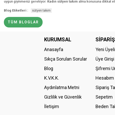
uygun giyinmeniz gerekiyor.
Kadın sütyen takım
alma konusuna dikkat et
Blog Etiketleri :
sütyen takım
TÜM BLOGLAR
KURUMSAL
SİPARİŞ
Anasayfa
Yeni Üyel
Sıkça Sorulan Sorular
Üye Girişi
Blog
Şifremi 
K.V.K.K.
Hesabım
Aydınlatma Metni
Sipariş T
Gizlilik ve Güvenlik
Sepetim
İletişim
Beden Ta