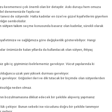
uzu kesmemesi çok önemli olan bir detaydır. Askı duruşu hem omuza
 model denemenizde fayda var.
 tanesi de sütyendir. Hatta kadınlar en özel ve güzel kıyafetlerini giyerken
ınlığın sembolüdür.
n sütyen takım
seçme konusunda basarız olan kadınlar, sürekli olarak
kıyafetimize ve sağlığımıza göre değişkenlik gösterebiliyor. Hangi
dar önümüzde kalan yıllarda da kullanılacak olan sütyen, ihtiyaç
iz gibi iç giyimimizi belirlememiz gerekiyor. Vücut yapılarında ki
 olduğunca uzak yani yüksek durması gerekiyor.
k gerekiyor. Göğüsleri ileri ve dik tutacak bir biçimde olan sütyenlerden
hatsızlığa neden olmaz.
sının bozulmamasına dikkat edecek bir şekilde alışveriş yapmanız
çlük çekiyor. Bunun sebebi ise vücudunu doğru bir şekilde tanımıyor
r geliyor.