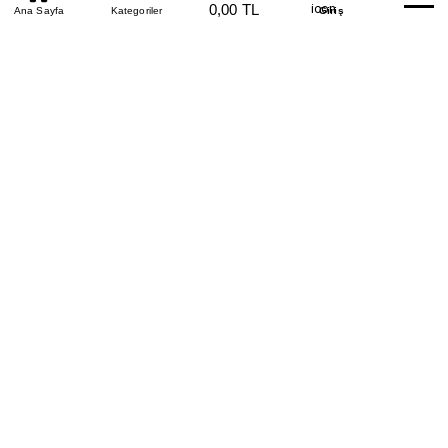
0850 305 09 70
0,00 TL
Beden Tablosu
Ana Sayfa
Kategoriler
Banka Hesapları
Whatsapp
Yardım
Giriş