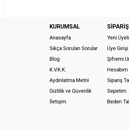
KURUMSAL
SİPARİŞ
Anasayfa
Yeni Üyel
Sıkça Sorulan Sorular
Üye Girişi
Blog
Şifremi 
K.V.K.K.
Hesabım
Aydınlatma Metni
Sipariş T
Gizlilik ve Güvenlik
Sepetim
İletişim
Beden Ta