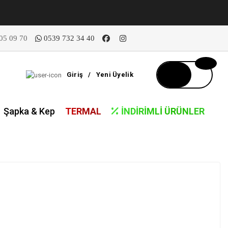
05 09 70
0539 732 34 40
Giriş
/
Yeni Üyelik
Şapka & Kep
TERMAL
İNDIRIMLI ÜRÜNLER