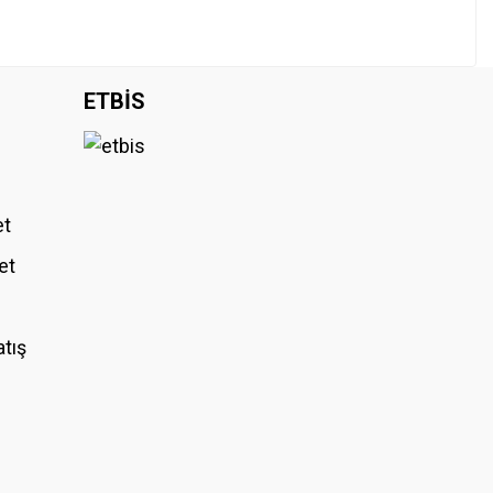
ETBİS
et
et
atış