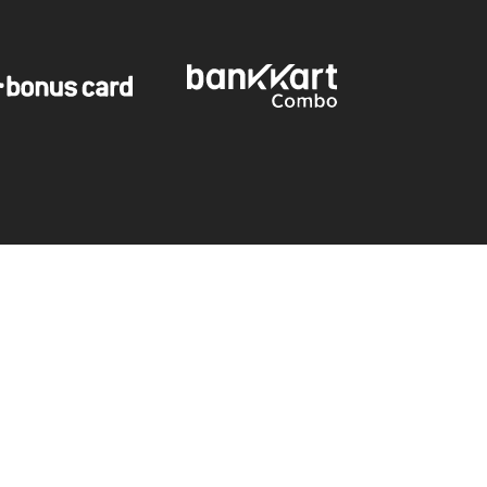
Tutku İç Giyim
Toptan Satış Sitesi