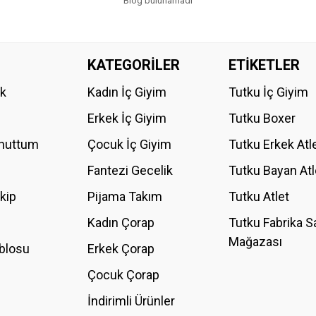
Blog bulunamadı
KATEGORİLER
ETİKETLER
ik
Kadın İç Giyim
Tutku İç Giyim
Erkek İç Giyim
Tutku Boxer
Unuttum
Çocuk İç Giyim
Tutku Erkek Atl
Fantezi Gecelik
Tutku Bayan Atl
akip
Pijama Takım
Tutku Atlet
Kadın Çorap
Tutku Fabrika S
Mağazası
blosu
Erkek Çorap
Çocuk Çorap
İndirimli Ürünler