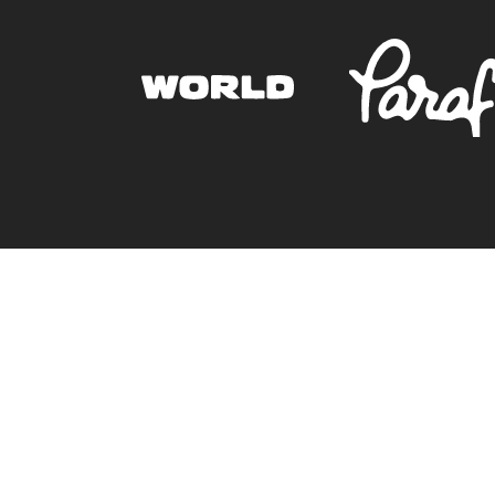
Müşteri Hizmetleri
0850 305 09 70
+90 539 732 34 40