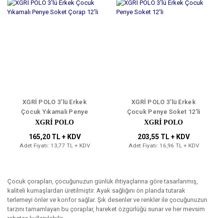
XGRİ POLO 3'lü Erkek
XGRİ POLO 3'lü Erkek
Çocuk Yıkamalı Penye
Çocuk Penye Soket 12'li
Soket Çorap 12'li
XGRİ POLO
XGRİ POLO
165,20 TL + KDV
203,55 TL + KDV
Adet Fiyatı: 13,77 TL + KDV
Adet Fiyatı: 16,96 TL + KDV
Çocuk çorapları, çocuğunuzun günlük ihtiyaçlarına göre tasarlanmış,
kaliteli kumaşlardan üretilmiştir. Ayak sağlığını ön planda tutarak
terlemeyi önler ve konfor sağlar. Şık desenler ve renkler ile çocuğunuzun
tarzını tamamlayan bu çoraplar, hareket özgürlüğü sunar ve her mevsim