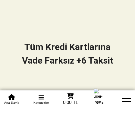
Tüm Kredi Kartlarına
Vade Farksız +6 Taksit
0850 305 09 70
0,00 TL
Beden Tablosu
Ana Sayfa
Kategoriler
Banka Hesapları
Whatsapp
Yardım
Giriş