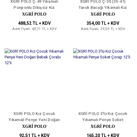
XGRİ POLO Ç-49 Yıkamalı
XGRİ POLO Ç-30 (35-41)
Ponponlu Dikişsiz Kız
Tavuk Bacağı Yıkamalı Kız
Çocuk Patik Çorap 12'li
Erkek Çocuk Çorap 12'li
XGRİ POLO
XGRİ POLO
488,52 TL + KDV
354,00 TL + KDV
Adet Fiyatı: 40,71 TL + KDV
Adet Fiyatı: 29,50 TL + KDV
XGRİ POLO Kız Çocuk
XGRİ POLO 3'lü Kız Çocuk
Yıkamalı Penye Yeni Doğan
Yıkamalı Penye Soket
Bebek Çorabı 12'li
Çorap 12'li
XGRİ POLO
XGRİ POLO
92,51 TL + KDV
165,20 TL + KDV