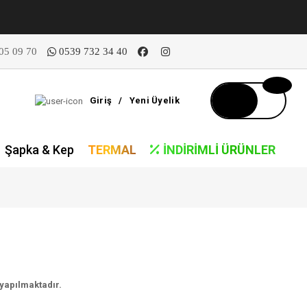
05 09 70
0539 732 34 40
Giriş
/
Yeni Üyelik
Şapka & Kep
TERMAL
İNDIRIMLI ÜRÜNLER
yapılmaktadır.