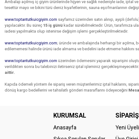
Ambalajı açılmış iç giyim ürünlerinde hijyen ve sağlık nedeniyle iade, iptal v
tesettür mayo ve bikini türü deniz kıyafetlerinin, sauna eşofmanlarının değiş
www.toptantutkuicgiyim.com
sayfamız üzerinden satın alınıp, ayıplı (defol
yapılacaktır. Bu süreç
15 iş günü
kadar sürebilmektedir. Ürün, tarafımıza ulaş
iadesi yapılmakta olup istenirse değişim işlemi gerçekleştirilmektedir.
www.toptantutkuicgiyim.com
; üründe ve ambalajında herhangi bir açılma, boz
edilememesi halinde ürünü iade almama ve bedelini iade etmeme hakkını sakl
www.toptantutkuicgiyim.com
üzerinden ödemesini yaparak siparişini oluşturd
verildikten sonra bu talebinizi iletirseniz iptal işleminiz gerçekleşmeyecektir
aittir.
Kapıda ödemeli yöntem ile sipariş veren müşterilerimiz iptal haklarını, sipar
dönüş kargo bedellerini ve tahsilatlı gönderi masraflarını ödeyeceğini
Mesaf
KURUMSAL
SİPARİŞ
Anasayfa
Yeni Üyel
Sıkça Sorulan Sorular
Üye Girişi