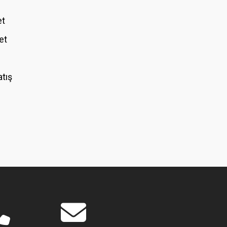
et
et
atış