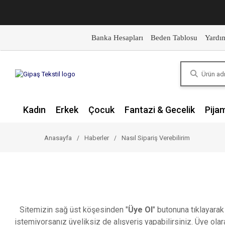
Banka Hesapları
Beden Tablosu
Yardı
Kadın
Erkek
Çocuk
Fantazi & Gecelik
Pija
Anasayfa
Haberler
Nasıl Sipariş Verebilirim
Sitemizin sağ üst köşesinden "
Üye Ol
" butonuna tıklayarak
istemiyorsanız üyeliksiz de alışveriş yapabilirsiniz. Üye olar