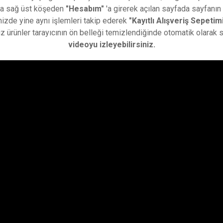
onra sağ üst köşeden
"Hesabım"
'a girerek açılan sayfada sayfanı
inizde yine aynı işlemleri takip ederek
"Kayıtlı Alışveriş Sepetim
iz ürünler tarayıcının ön belleği temizlendiğinde otomatik olarak si
videoyu izleyebilirsiniz.