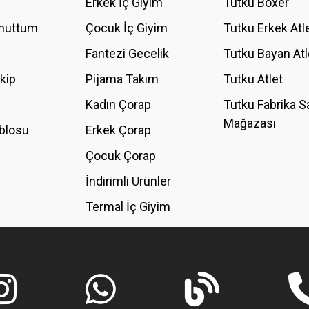
Erkek İç Giyim
Tutku Boxer
Unuttum
Çocuk İç Giyim
Tutku Erkek Atl
Fantezi Gecelik
Tutku Bayan Atl
akip
Pijama Takım
Tutku Atlet
Kadın Çorap
Tutku Fabrika S
Mağazası
blosu
Erkek Çorap
Çocuk Çorap
İndirimli Ürünler
Termal İç Giyim