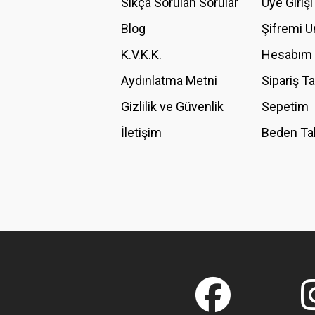
Sıkça Sorulan Sorular
Üye Girişi
Blog
Şifremi 
K.V.K.K.
Hesabım
Aydınlatma Metni
Sipariş T
Gizlilik ve Güvenlik
Sepetim
İletişim
Beden Ta