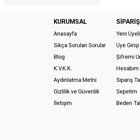
KURUMSAL
SİPARİŞ
Anasayfa
Yeni Üyel
Sıkça Sorulan Sorular
Üye Girişi
Blog
Şifremi 
K.V.K.K.
Hesabım
Aydınlatma Metni
Sipariş T
Gizlilik ve Güvenlik
Sepetim
İletişim
Beden Ta