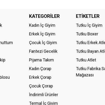
KATEGORİLER
ETİKETLER
ik
Kadın İç Giyim
Tutku İç Giyim
Erkek İç Giyim
Tutku Boxer
Unuttum
Çocuk İç Giyim
Tutku Erkek Atl
Fantezi Gecelik
Tutku Bayan Atl
akip
Pijama Takım
Tutku Atlet
Kadın Çorap
Tutku Fabrika S
Mağazası
blosu
Erkek Çorap
Çocuk Çorap
İndirimli Ürünler
Termal İç Giyim