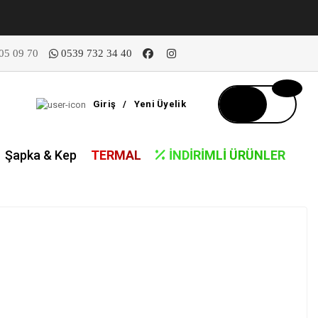
05 09 70
0539 732 34 40
Giriş
/
Yeni Üyelik
Şapka & Kep
TERMAL
İNDIRIMLI ÜRÜNLER