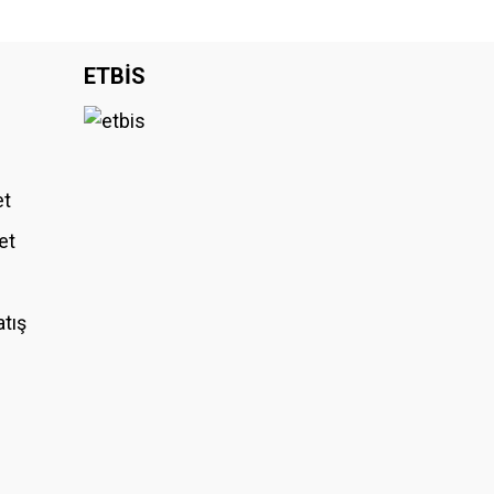
ETBİS
et
et
atış