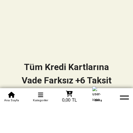
Tüm Kredi Kartlarına
Vade Farksız +6 Taksit
0850 305 09 70
0,00 TL
Beden Tablosu
Ana Sayfa
Kategoriler
Banka Hesapları
Whatsapp
Yardım
Giriş