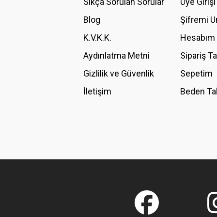
Sıkça Sorulan Sorular
Üye Girişi
Ürün bilgilerinde hatalar bulunuyor.
Blog
Şifremi 
Ürün fiyatı diğer sitelerden daha pahalı.
K.V.K.K.
Hesabım
Bu ürüne benzer farklı alternatifler olmalı.
Aydınlatma Metni
Sipariş T
Gizlilik ve Güvenlik
Sepetim
İletişim
Beden Ta