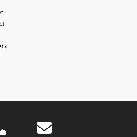
et
et
atış