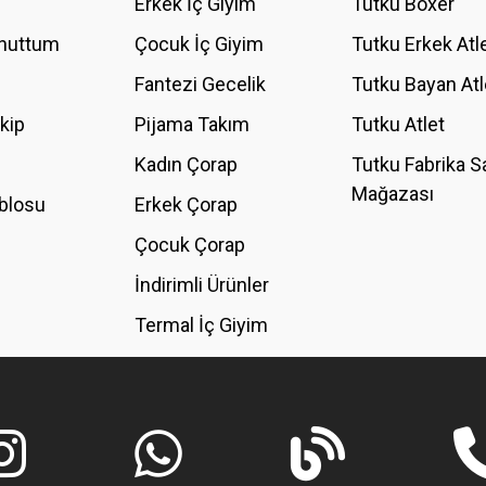
Erkek İç Giyim
Tutku Boxer
Unuttum
Çocuk İç Giyim
Tutku Erkek Atl
Fantezi Gecelik
Tutku Bayan Atl
akip
Pijama Takım
Tutku Atlet
Kadın Çorap
Tutku Fabrika S
Mağazası
blosu
Erkek Çorap
GÖNDER
Çocuk Çorap
İndirimli Ürünler
Termal İç Giyim