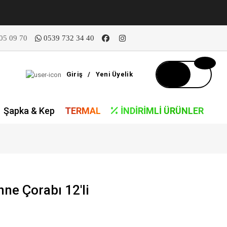
05 09 70
0539 732 34 40
Giriş
/
Yeni Üyelik
Şapka & Kep
TERMAL
İNDIRIMLI ÜRÜNLER
nne Çorabı 12'li