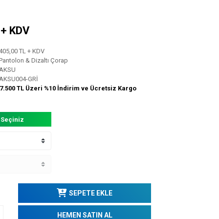
L + KDV
405,00 TL + KDV
Pantolon & Dizaltı Çorap
AKSU
AKSU004-GRİ
7.500 TL Üzeri %10 İndirim ve Ücretsiz Kargo
 Seçiniz
SEPETE EKLE
HEMEN SATIN AL