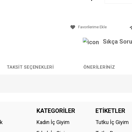
Sıkça Soru
TAKSIT SEÇENEKLERI
ÖNERILERINIZ
da yetersiz gördüğünüz noktaları öneri formunu kullanarak tarafımıza iletebilirs
KATEGORİLER
ETİKETLER
Bu ürüne ilk yorumu siz yapın!
ik
Kadın İç Giyim
Tutku İç Giyim
YORUM YAZ