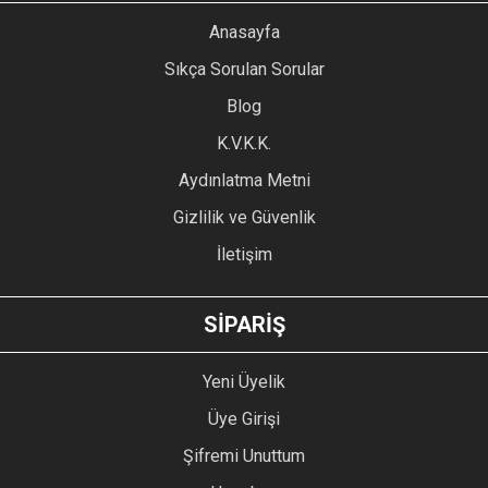
YORUM YAZ
Anasayfa
Ürün resmi kalitesiz, bozuk veya görüntülenemiyor.
Sıkça Sorulan Sorular
Ürün açıklamasında eksik bilgiler bulunuyor.
Blog
Ürün bilgilerinde hatalar bulunuyor.
Ürün fiyatı diğer sitelerden daha pahalı.
K.V.K.K.
Bu ürüne benzer farklı alternatifler olmalı.
Aydınlatma Metni
Gizlilik ve Güvenlik
İletişim
GÖNDER
SİPARİŞ
Yeni Üyelik
Üye Girişi
Şifremi Unuttum