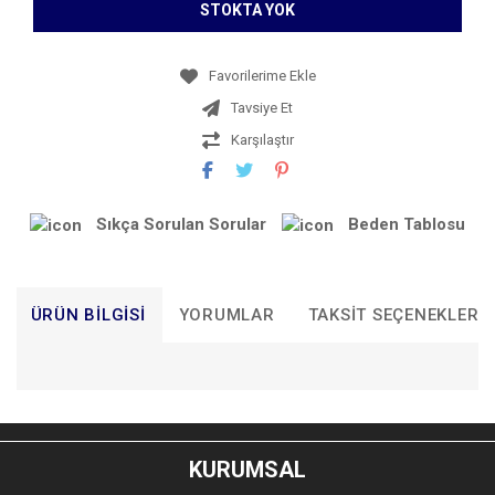
STOKTA YOK
Tavsiye Et
Karşılaştır
Sıkça Sorulan Sorular
Beden Tablosu
ÜRÜN BILGISI
YORUMLAR
TAKSIT SEÇENEKLERI
Bu ürünün fiyat bilgisi, resim, ürün açıklamalarında ve diğer
konularda yetersiz gördüğünüz noktaları öneri formunu
Bu ürüne ilk yorumu siz yapın!
kullanarak tarafımıza iletebilirsiniz.
KURUMSAL
Görüş ve önerileriniz için teşekkür ederiz.