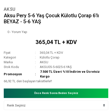
AKSU
Aksu Pery 5-6 Yaş Çocuk Külotlu Çorap 6'lı
BEYAZ - 5-6 YAŞ
0 - Yorum Yap
365,04 TL + KDV
Fiyat
365,04 TL + KDV
Kategori
Külotlu Çorap
Marka
AKSU
Stok Kodu
AKSU05-5-6025-6 YAŞ
7.500 TL Üzeri %10 İndirim ve Ücretsiz
Promosyon
Kargo
66,92 TL den başlayan taksitlerle!!
Önce Renk Sonra Beden Seçiniz