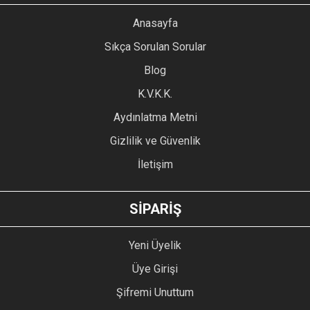
YORUM YAZ
Anasayfa
Ürün resmi kalitesiz, bozuk veya görüntülenemiyor.
Sıkça Sorulan Sorular
Ürün açıklamasında eksik bilgiler bulunuyor.
Blog
Ürün bilgilerinde hatalar bulunuyor.
Ürün fiyatı diğer sitelerden daha pahalı.
K.V.K.K.
Bu ürüne benzer farklı alternatifler olmalı.
Aydınlatma Metni
Gizlilik ve Güvenlik
İletişim
GÖNDER
SİPARİŞ
Yeni Üyelik
Üye Girişi
Şifremi Unuttum