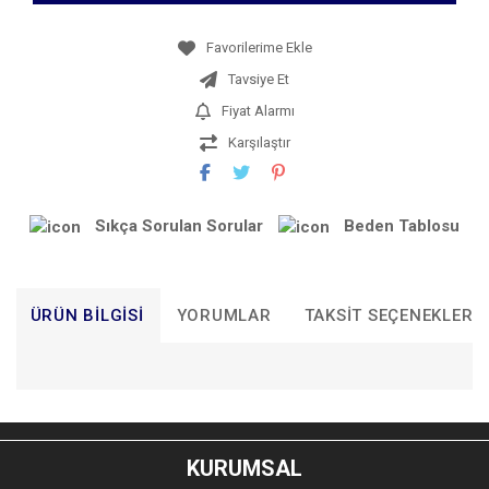
Tavsiye Et
Fiyat Alarmı
Karşılaştır
Sıkça Sorulan Sorular
Beden Tablosu
ÜRÜN BILGISI
YORUMLAR
TAKSIT SEÇENEKLERI
Bu ürünün fiyat bilgisi, resim, ürün açıklamalarında ve diğer
konularda yetersiz gördüğünüz noktaları öneri formunu
Bu ürüne ilk yorumu siz yapın!
kullanarak tarafımıza iletebilirsiniz.
KURUMSAL
Görüş ve önerileriniz için teşekkür ederiz.