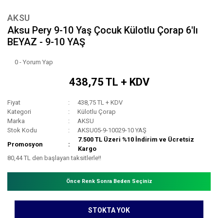
AKSU
Aksu Pery 9-10 Yaş Çocuk Külotlu Çorap 6'lı
BEYAZ - 9-10 YAŞ
0 - Yorum Yap
438,75 TL + KDV
Fiyat
438,75 TL + KDV
Kategori
Külotlu Çorap
Marka
AKSU
Stok Kodu
AKSU05-9-10029-10 YAŞ
7.500 TL Üzeri %10 İndirim ve Ücretsiz
Promosyon
Kargo
80,44 TL den başlayan taksitlerle!!
Önce Renk Sonra Beden Seçiniz
STOKTA YOK