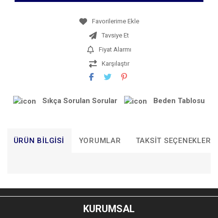
Tavsiye Et
Fiyat Alarmı
Karşılaştır
Sıkça Sorulan Sorular
Beden Tablosu
ÜRÜN BILGISI
YORUMLAR
TAKSIT SEÇENEKLERI
Bu ürünün fiyat bilgisi, resim, ürün açıklamalarında ve diğer
konularda yetersiz gördüğünüz noktaları öneri formunu
Bu ürüne ilk yorumu siz yapın!
kullanarak tarafımıza iletebilirsiniz.
KURUMSAL
Görüş ve önerileriniz için teşekkür ederiz.