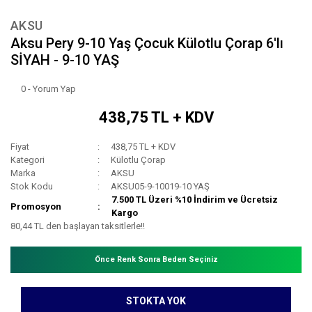
AKSU
Aksu Pery 9-10 Yaş Çocuk Külotlu Çorap 6'lı
SİYAH - 9-10 YAŞ
0 - Yorum Yap
438,75 TL + KDV
Fiyat
438,75 TL + KDV
Kategori
Külotlu Çorap
Marka
AKSU
Stok Kodu
AKSU05-9-10019-10 YAŞ
7.500 TL Üzeri %10 İndirim ve Ücretsiz
Promosyon
Kargo
80,44 TL den başlayan taksitlerle!!
Önce Renk Sonra Beden Seçiniz
STOKTA YOK