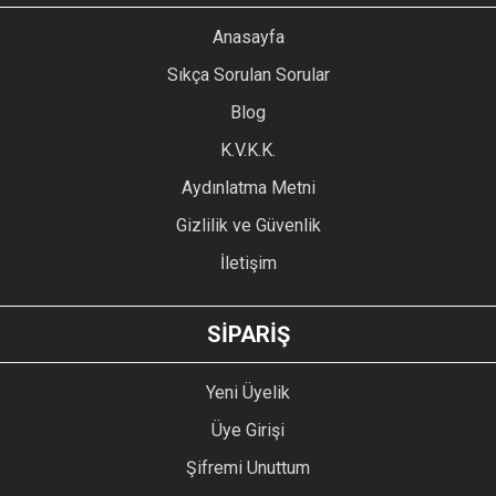
YORUM YAZ
Anasayfa
Ürün resmi kalitesiz, bozuk veya görüntülenemiyor.
Sıkça Sorulan Sorular
Ürün açıklamasında eksik bilgiler bulunuyor.
Blog
Ürün bilgilerinde hatalar bulunuyor.
Ürün fiyatı diğer sitelerden daha pahalı.
K.V.K.K.
Bu ürüne benzer farklı alternatifler olmalı.
Aydınlatma Metni
Gizlilik ve Güvenlik
İletişim
GÖNDER
SİPARİŞ
Yeni Üyelik
Üye Girişi
Şifremi Unuttum