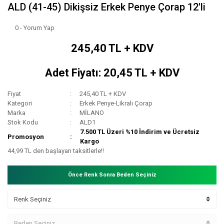
ALD (41-45) Dikişsiz Erkek Penye Çorap 12'li
0 - Yorum Yap
245,40 TL + KDV
Adet Fiyatı: 20,45 TL + KDV
Fiyat
245,40 TL + KDV
Kategori
Erkek Penye-Likralı Çorap
Marka
MİLANO
Stok Kodu
ALD1
7.500 TL Üzeri %10 İndirim ve Ücretsiz
Promosyon
Kargo
44,99 TL den başlayan taksitlerle!!
Önce Renk Sonra Beden Seçiniz