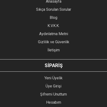
YORUM YAZ
Anasayfa
Ürün resmi kalitesiz, bozuk veya görüntülenemiyor.
Sıkça Sorulan Sorular
Ürün açıklamasında eksik bilgiler bulunuyor.
Blog
Ürün bilgilerinde hatalar bulunuyor.
Ürün fiyatı diğer sitelerden daha pahalı.
K.V.K.K.
Bu ürüne benzer farklı alternatifler olmalı.
Aydınlatma Metni
Gizlilik ve Güvenlik
İletişim
GÖNDER
SİPARİŞ
Yeni Üyelik
Üye Girişi
Şifremi Unuttum
Hesabım