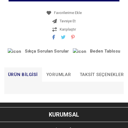
Tavsiye Et
Karşılaştır
Sıkça Sorulan Sorular
Beden Tablosu
ÜRÜN BILGISI
YORUMLAR
TAKSIT SEÇENEKLERI
Bu ürünün fiyat bilgisi, resim, ürün açıklamalarında ve diğer
konularda yetersiz gördüğünüz noktaları öneri formunu
Bu ürüne ilk yorumu siz yapın!
kullanarak tarafımıza iletebilirsiniz.
KURUMSAL
Görüş ve önerileriniz için teşekkür ederiz.