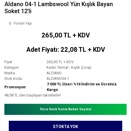
Aldano 04-1 Lambswool Yün Kışlık Bayan
Soket 12'li
0 - Yorum Yap
265,00 TL + KDV
Adet Fiyatı: 22,08 TL + KDV
Fiyat
265,00 TL + KDV
Kategori
Kadın Termal - Kışlık Çorap
Marka
ALDANO
Stok Kodu
ALDANO04-1
7.500 TL Üzeri %10 İndirim ve Ücretsiz
Promosyon
Kargo
48,58 TL den başlayan taksitlerle!!
Önce Renk Sonra Beden Seçiniz
STOKTA YOK