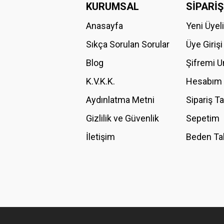
KURUMSAL
SİPARİŞ
Anasayfa
Yeni Üyel
Ürün resmi kalitesiz, bozuk veya görüntülenemiyor.
Ürün açıklamasında eksik bilgiler bulunuyor.
Sıkça Sorulan Sorular
Üye Girişi
Ürün bilgilerinde hatalar bulunuyor.
Blog
Şifremi 
Ürün fiyatı diğer sitelerden daha pahalı.
K.V.K.K.
Hesabım
Bu ürüne benzer farklı alternatifler olmalı.
Aydınlatma Metni
Sipariş T
Gizlilik ve Güvenlik
Sepetim
İletişim
Beden Ta