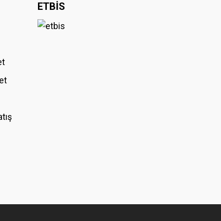
ETBİS
et
et
atış