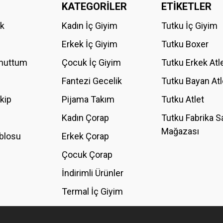
KATEGORİLER
ETİKETLER
Bu ürüne ilk yorumu siz yapın!
ik
Kadın İç Giyim
Tutku İç Giyim
YORUM YAZ
Erkek İç Giyim
Tutku Boxer
Unuttum
Çocuk İç Giyim
Tutku Erkek Atl
Fantezi Gecelik
Tutku Bayan Atl
akip
Pijama Takım
Tutku Atlet
Kadın Çorap
Tutku Fabrika S
Mağazası
blosu
Erkek Çorap
GÖNDER
Çocuk Çorap
İndirimli Ürünler
Termal İç Giyim