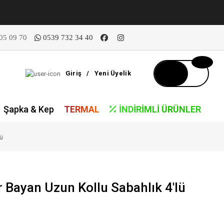
05 09 70
0539 732 34 40
Giriş
/
Yeni Üyelik
Şapka & Kep
TERMAL
İNDIRIMLI ÜRÜNLER
lü
r Bayan Uzun Kollu Sabahlık 4'lü