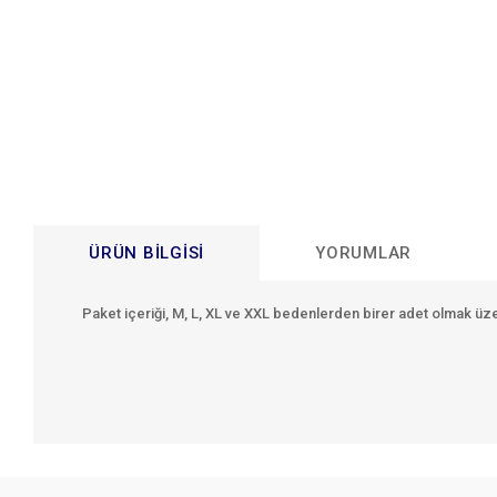
ÜRÜN BILGISI
YORUMLAR
Paket içeriği,
M, L, XL ve XXL
bedenlerden birer adet olmak üz
Bu ürünün fiyat bilgisi, resim, ürün açıklamalarında ve diğer konular
Görüş ve önerileriniz için teşekkür ederiz.