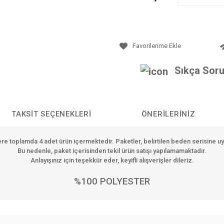
Sıkça Soru
TAKSIT SEÇENEKLERI
ÖNERILERINIZ
ere toplamda
4 adet ürün
içermektedir. Paketler, belirtilen beden serisine u
Bu nedenle, paket içerisinden tekil ürün satışı yapılamamaktadır.
Anlayışınız için teşekkür eder, keyifli alışverişler dileriz.
%100 POLYESTER
da yetersiz gördüğünüz noktaları öneri formunu kullanarak tarafımıza iletebilirs