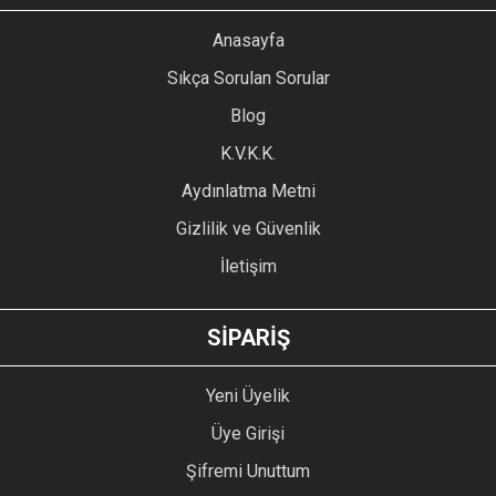
YORUM YAZ
Anasayfa
Ürün resmi kalitesiz, bozuk veya görüntülenemiyor.
Sıkça Sorulan Sorular
Ürün açıklamasında eksik bilgiler bulunuyor.
Blog
Ürün bilgilerinde hatalar bulunuyor.
Ürün fiyatı diğer sitelerden daha pahalı.
K.V.K.K.
Bu ürüne benzer farklı alternatifler olmalı.
Aydınlatma Metni
Gizlilik ve Güvenlik
İletişim
GÖNDER
SİPARİŞ
Yeni Üyelik
Üye Girişi
Şifremi Unuttum