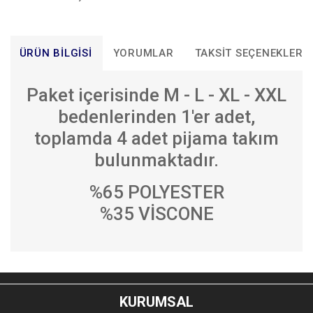
ÜRÜN BILGISI
YORUMLAR
TAKSIT SEÇENEKLERI
Paket içerisinde M - L - XL - XXL
bedenlerinden 1'er adet,
toplamda 4 adet pijama takım
bulunmaktadır.
%65 POLYESTER
%35 VİSCONE
Bu ürünün fiyat bilgisi, resim, ürün açıklamalarında ve diğer
konularda yetersiz gördüğünüz noktaları öneri formunu
Bu ürüne ilk yorumu siz yapın!
kullanarak tarafımıza iletebilirsiniz.
KURUMSAL
Görüş ve önerileriniz için teşekkür ederiz.