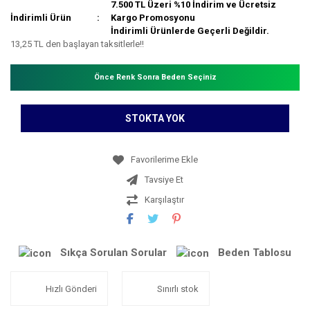
7.500 TL Üzeri %10 İndirim ve Ücretsiz
İndirimli Ürün
Kargo Promosyonu
İndirimli Ürünlerde Geçerli Değildir.
13,25 TL den başlayan taksitlerle!!
Önce Renk Sonra Beden Seçiniz
STOKTA YOK
Tavsiye Et
Karşılaştır
Sıkça Sorulan Sorular
Beden Tablosu
Hızlı Gönderi
Sınırlı stok