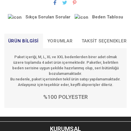
Sıkça Sorulan Sorular
Beden Tablosu
ÜRÜN BILGISI
YORUMLAR
TAKSIT SEÇENEKLERI
Paket içeriği,
M, L, XL ve XXL
bedenlerden birer adet olmak
üzere toplamda
4 adet ürün
içermektedir. Paketler, belirtilen
beden serisine uygun şekilde hazırlanmış olup, seri bütünlüğü
bozulamamaktadır.
Bu nedenle, paket içerisinden tekil ürün satışı yapılamamaktadır.
Anlayışınız için teşekkür eder, keyifli alışverişler dileriz.
%100 POLYESTER
Bu ürünün fiyat bilgisi, resim, ürün açıklamalarında ve diğer
konularda yetersiz gördüğünüz noktaları öneri formunu
Bu ürüne ilk yorumu siz yapın!
kullanarak tarafımıza iletebilirsiniz.
KURUMSAL