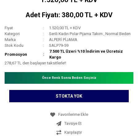
Adet Fiyatı: 380,00 TL + KDV
Fiyat
1.520,00 TL + KDV
Kategori
Serili Kadın Polar Pijama Takım
,
Normal Beden
Marka
ALPERİ PİJAMA
Stok Kodu
SALP79-59
7.500 TL Üzeri %10 İndirim ve Ücretsiz
Promosyon
Kargo
278,67 TL den başlayan taksitlerle!!
Önce Renk Sonra Beden Seçiniz
STOKTA YOK
Tavsiye Et
Karşılaştır