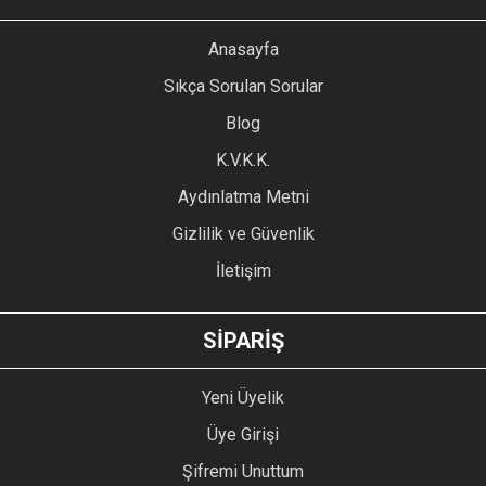
Görüş ve önerileriniz için teşekkür ederiz.
YORUM YAZ
Anasayfa
Ürün resmi kalitesiz, bozuk veya görüntülenemiyor.
Sıkça Sorulan Sorular
Ürün açıklamasında eksik bilgiler bulunuyor.
Blog
Ürün bilgilerinde hatalar bulunuyor.
Ürün fiyatı diğer sitelerden daha pahalı.
K.V.K.K.
Bu ürüne benzer farklı alternatifler olmalı.
Aydınlatma Metni
Gizlilik ve Güvenlik
İletişim
GÖNDER
SİPARİŞ
Yeni Üyelik
Üye Girişi
Şifremi Unuttum