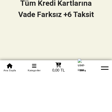
Tüm Kredi Kartlarına
Vade Farksız +6 Taksit
0850 305 09 70
0,00 TL
Beden Tablosu
Ana Sayfa
Kategoriler
Banka Hesapları
Whatsapp
Yardım
Giriş