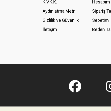
K.V.K.K.
Hesabım
Bu ürüne benzer farklı alternatifler olmalı.
Aydınlatma Metni
Sipariş T
Gizlilik ve Güvenlik
Sepetim
İletişim
Beden Ta