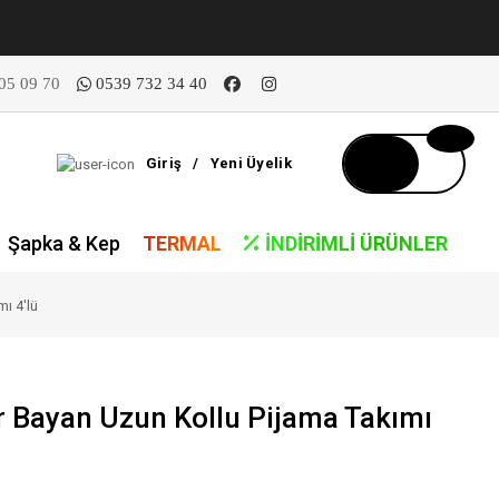
05 09 70
0539 732 34 40
Giriş
/
Yeni Üyelik
Şapka & Kep
TERMAL
İNDIRIMLI ÜRÜNLER
ı 4'lü
r Bayan Uzun Kollu Pijama Takımı