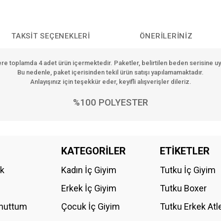
TAKSIT SEÇENEKLERI
ÖNERILERINIZ
ere toplamda
4 adet ürün
içermektedir. Paketler, belirtilen beden serisine u
Bu nedenle, paket içerisinden tekil ürün satışı yapılamamaktadır.
Anlayışınız için teşekkür eder, keyifli alışverişler dileriz.
%100 POLYESTER
da yetersiz gördüğünüz noktaları öneri formunu kullanarak tarafımıza iletebilirs
KATEGORİLER
ETİKETLER
Bu ürüne ilk yorumu siz yapın!
ik
Kadın İç Giyim
Tutku İç Giyim
YORUM YAZ
Erkek İç Giyim
Tutku Boxer
Unuttum
Çocuk İç Giyim
Tutku Erkek Atl