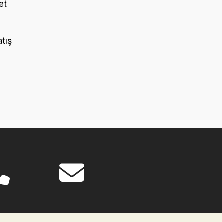
et
atış