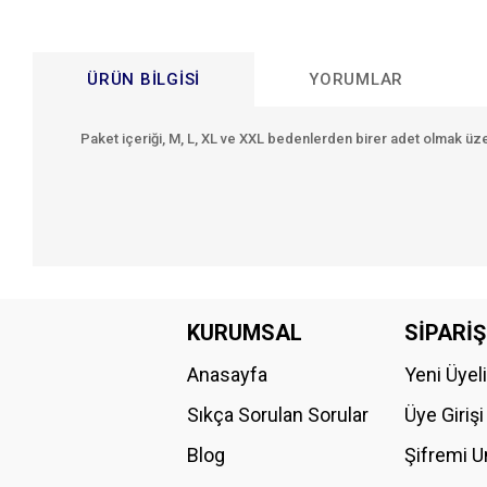
ÜRÜN BILGISI
YORUMLAR
Paket içeriği,
M, L, XL ve XXL
bedenlerden birer adet olmak üz
Bu ürünün fiyat bilgisi, resim, ürün açıklamalarında ve diğer konular
Görüş ve önerileriniz için teşekkür ederiz.
KURUMSAL
SİPARİŞ
Anasayfa
Yeni Üyel
Ürün resmi kalitesiz, bozuk veya görüntülenemiyor.
Ürün açıklamasında eksik bilgiler bulunuyor.
Sıkça Sorulan Sorular
Üye Girişi
Ürün bilgilerinde hatalar bulunuyor.
Blog
Şifremi 
Ürün fiyatı diğer sitelerden daha pahalı.