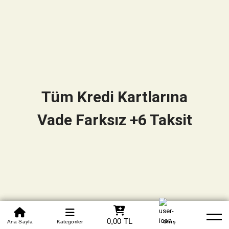
Tüm Kredi Kartlarına
Vade Farksız +6 Taksit
0850 305 09 70
0,00 TL
Beden Tablosu
Ana Sayfa
Kategoriler
Banka Hesapları
Whatsapp
Yardım
Giriş