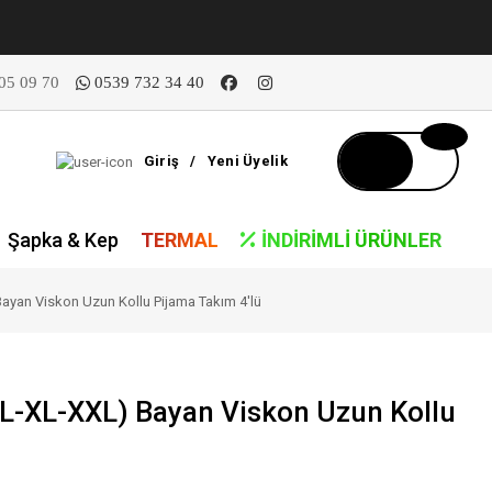
05 09 70
0539 732 34 40
Giriş
/
Yeni Üyelik
Şapka & Kep
TERMAL
İNDIRIMLI ÜRÜNLER
Bayan Viskon Uzun Kollu Pijama Takım 4'lü
-L-XL-XXL) Bayan Viskon Uzun Kollu