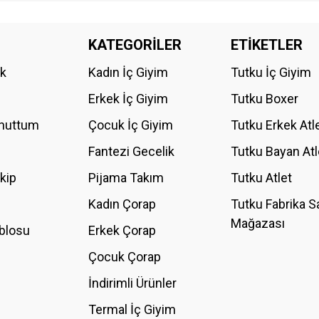
da yetersiz gördüğünüz noktaları öneri formunu kullanarak tarafımıza iletebilirs
KATEGORİLER
ETİKETLER
Bu ürüne ilk yorumu siz yapın!
ik
Kadın İç Giyim
Tutku İç Giyim
YORUM YAZ
Erkek İç Giyim
Tutku Boxer
Unuttum
Çocuk İç Giyim
Tutku Erkek Atl
Fantezi Gecelik
Tutku Bayan Atl
akip
Pijama Takım
Tutku Atlet
Kadın Çorap
Tutku Fabrika S
Mağazası
blosu
Erkek Çorap
GÖNDER
Çocuk Çorap
İndirimli Ürünler
Termal İç Giyim