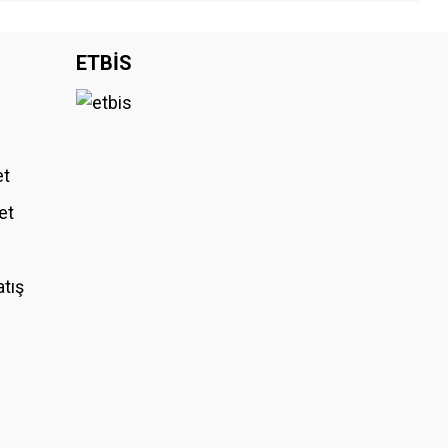
iniz.
ETBİS
et
et
atış