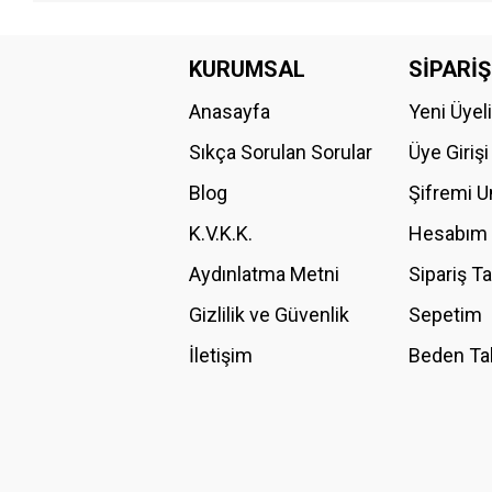
Bu ürünün fiyat bilgisi, resim, ürün açıklamalarında ve diğer konular
Görüş ve önerileriniz için teşekkür ederiz.
KURUMSAL
SİPARİŞ
Anasayfa
Yeni Üyel
Ürün resmi kalitesiz, bozuk veya görüntülenemiyor.
Ürün açıklamasında eksik bilgiler bulunuyor.
Sıkça Sorulan Sorular
Üye Girişi
Ürün bilgilerinde hatalar bulunuyor.
Blog
Şifremi 
Ürün fiyatı diğer sitelerden daha pahalı.
K.V.K.K.
Hesabım
Bu ürüne benzer farklı alternatifler olmalı.
Aydınlatma Metni
Sipariş T
Gizlilik ve Güvenlik
Sepetim
İletişim
Beden Ta