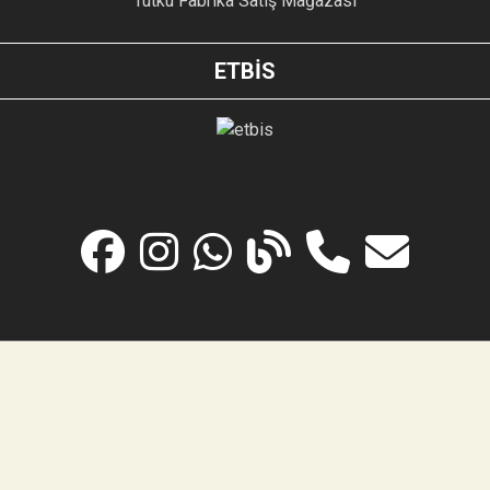
Tutku Fabrika Satış Mağazası
ETBİS