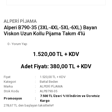
ALPERİ PİJAMA
Alperi B790-35 (3XL-4XL-5XL-6XL) Bayan
Viskon Uzun Kollu Pijama Takım 4'lü
0 - Yorum Yap
1.520,00 TL + KDV
Adet Fiyatı: 380,00 TL + KDV
Fiyat
1.520,00 TL + KDV
Kategori
Battal Beden
Marka
ALPERİ PİJAMA
Stok Kodu
ALPB790-35
7.500 TL Üzeri %10 İndirim ve Ücretsiz
Promosyon
Kargo
278,67 TL den başlayan taksitlerle!!