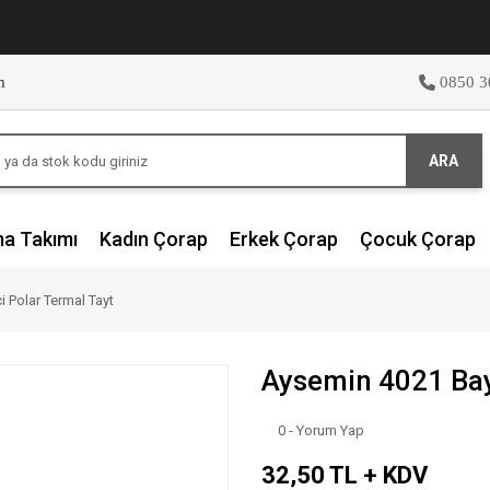
m
0850 3
ARA
ma Takımı
Kadın Çorap
Erkek Çorap
Çocuk Çorap
 Polar Termal Tayt
Aysemin 4021 Baya
0 - Yorum Yap
32,50 TL + KDV