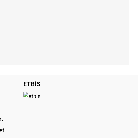
iniz.
ETBİS
et
et