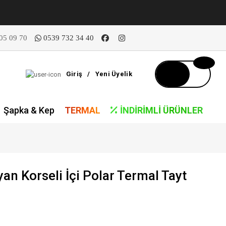
05 09 70
0539 732 34 40
Giriş
/
Yeni Üyelik
Şapka & Kep
TERMAL
İNDIRIMLI ÜRÜNLER
n Korseli İçi Polar Termal Tayt