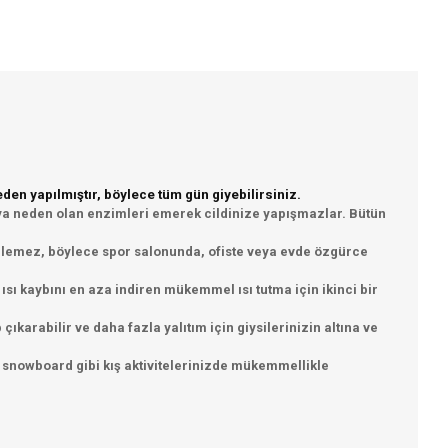
en yapılmıştır, böylece tüm gün giyebilirsiniz.
okuya neden olan enzimleri emerek cildinize yapışmazlar. Bütün
gellemez, böylece spor salonunda, ofiste veya evde özgürce
 ısı kaybını en aza indiren mükemmel ısı tutma için ikinci bir
çıkarabilir ve daha fazla yalıtım için giysilerinizin altına ve
n snowboard gibi kış aktivitelerinizde mükemmellikle