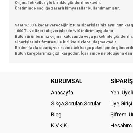
Orijinal etiketleriyle birlikte gönderilmektedir.
Üretiminde sağlığa zararlı kimyasallar kullanılmamıştır.
Saat 16:00'a kadar vereceğiniz tüm siparişleriniz aynı gün karg
1000 TL ve üzeri alışverişlerde %10 indirim uygulanır.
Bütün ürünlerimiz orjinal kutusunda veya paketinde gönderilir
Siparişleriniz faturası ile birlikte sizlere ulaşmaktadır.
Birden fazla sipariş verirseniz tek kargo paket içinde gönderili
Bütün kargolarımız gizli kargodur. İçerisinde ne olduğuna dair 
Bu ürünün fiyat bilgisi, resim, ürün açıklamalarında ve diğer konular
Görüş ve önerileriniz için teşekkür ederiz.
KURUMSAL
SİPARİŞ
Anasayfa
Yeni Üyel
Ürün resmi kalitesiz, bozuk veya görüntülenemiyor.
Ürün açıklamasında eksik bilgiler bulunuyor.
Sıkça Sorulan Sorular
Üye Girişi
Ürün bilgilerinde hatalar bulunuyor.
Blog
Şifremi 
Ürün fiyatı diğer sitelerden daha pahalı.
K.V.K.K.
Hesabım
Bu ürüne benzer farklı alternatifler olmalı.