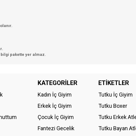
olanır.
.
r.
bilgi pakette yer almaz.
da yetersiz gördüğünüz noktaları öneri formunu kullanarak tarafımıza iletebilirs
KATEGORİLER
ETİKETLER
Bu ürüne ilk yorumu siz yapın!
ik
Kadın İç Giyim
Tutku İç Giyim
YORUM YAZ
Erkek İç Giyim
Tutku Boxer
Unuttum
Çocuk İç Giyim
Tutku Erkek Atl
Fantezi Gecelik
Tutku Bayan Atl