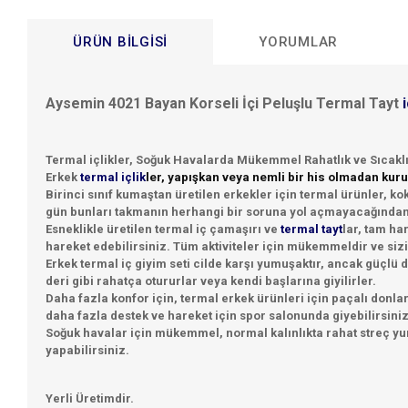
ÜRÜN BILGISI
YORUMLAR
Aysemin 4021 Bayan Korseli İçi Peluşlu Termal Tayt
i
Termal içlikler, Soğuk Havalarda Mükemmel Rahatlık ve Sıcakl
Erkek
termal içlik
ler, yapışkan veya nemli bir his olmadan kur
Birinci sınıf kumaştan üretilen erkekler için termal ürünler, 
gün bunları takmanın herhangi bir soruna yol açmayacağından 
Esneklikle üretilen termal iç çamaşırı ve
termal tayt
lar, tam ha
hareket edebilirsiniz. Tüm aktiviteler için mükemmeldir ve sizi r
Erkek termal iç giyim seti cilde karşı yumuşaktır, ancak güçlü d
deri gibi rahatça otururlar veya kendi başlarına giyilirler.
Daha fazla konfor için, termal erkek ürünleri için paçalı donların
daha fazla destek ve hareket için spor salonunda giyebilirsiniz
Soğuk havalar için mükemmel, normal kalınlıkta rahat streç yum
yapabilirsiniz.
Yerli Üretimdir.