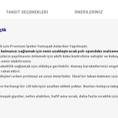
TAKSIT SEÇENEKLERI
ÖNERILERINIZ
çlik
ık için Premium İpeksi Yumuşak Astardan Yapılmıştır.
u kalmanızı sağlamak için nemi uzaklaştıracak poli-spandeks malzemed
kokuların yayılmasını önlemek için akıllı koku kontrolüne sahiptir ve k
emin olabilirsiniz.
reketlilik sağlamak için oldukça gerilebilir. Kumaş hareketlerinizi en
ahat ettirir.
ikişleri erken yırtılmaz ve uzun ömürlüdür. İdeal bir taban katmanı için
 herhangi bir cilt tahrişini azaltan etiketi yoktur. Bunları kolayca takıp 
.
uşak giysiler, nefes alabilen, hafif ama sıcak, daha fazla sıcaklık içi