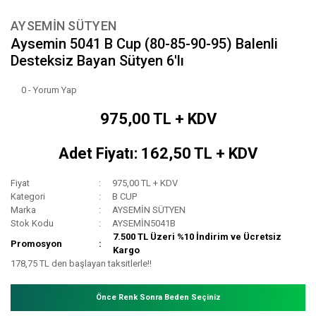
AYSEMİN SÜTYEN
Aysemin 5041 B Cup (80-85-90-95) Balenli
Desteksiz Bayan Sütyen 6'lı
0 - Yorum Yap
975,00 TL + KDV
Adet Fiyatı: 162,50 TL + KDV
Fiyat
975,00 TL + KDV
Kategori
B CUP
Marka
AYSEMİN SÜTYEN
Stok Kodu
AYSEMİN5041B
7.500 TL Üzeri %10 İndirim ve Ücretsiz
Promosyon
Kargo
178,75 TL den başlayan taksitlerle!!
Önce Renk Sonra Beden Seçiniz