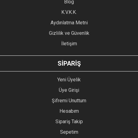
Blog
Ürün bilgilerinde hatalar bulunuyor.
Ürün fiyatı diğer sitelerden daha pahalı.
K.V.K.K.
Bu ürüne benzer farklı alternatifler olmalı.
Aydınlatma Metni
Gizlilik ve Güvenlik
İletişim
GÖNDER
SİPARİŞ
Yeni Üyelik
Üye Girişi
Şifremi Unuttum
Hesabım
Sipariş Takip
Sepetim