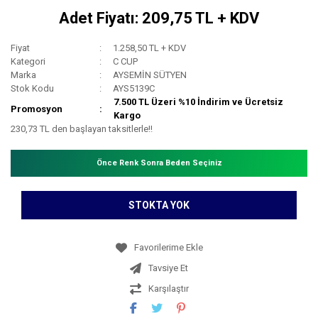
Adet Fiyatı: 209,75 TL + KDV
Fiyat
1.258,50 TL + KDV
Kategori
C CUP
Marka
AYSEMİN SÜTYEN
Stok Kodu
AYS5139C
7.500 TL Üzeri %10 İndirim ve Ücretsiz
Promosyon
Kargo
230,73 TL den başlayan taksitlerle!!
Önce Renk Sonra Beden Seçiniz
STOKTA YOK
Tavsiye Et
Karşılaştır