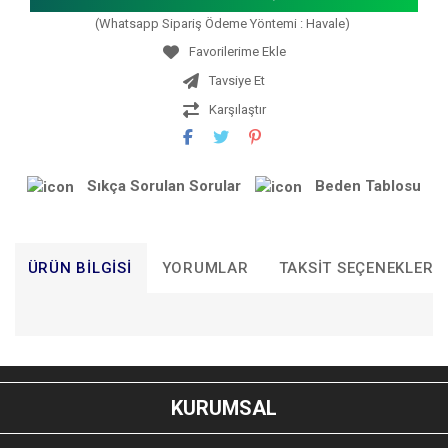
(Whatsapp Sipariş Ödeme Yöntemi : Havale)
Tavsiye Et
Karşılaştır
Sıkça Sorulan Sorular
Beden Tablosu
ÜRÜN BILGISI
YORUMLAR
TAKSIT SEÇENEKLERI
Bu ürünün fiyat bilgisi, resim, ürün açıklamalarında ve diğer
konularda yetersiz gördüğünüz noktaları öneri formunu
Bu ürüne ilk yorumu siz yapın!
kullanarak tarafımıza iletebilirsiniz.
KURUMSAL
Görüş ve önerileriniz için teşekkür ederiz.