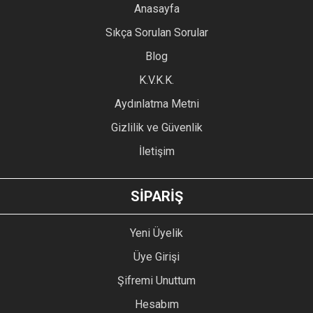
YORUM YAZ
Anasayfa
Ürün resmi kalitesiz, bozuk veya görüntülenemiyor.
Sıkça Sorulan Sorular
Ürün açıklamasında eksik bilgiler bulunuyor.
Blog
Ürün bilgilerinde hatalar bulunuyor.
Ürün fiyatı diğer sitelerden daha pahalı.
K.V.K.K.
Bu ürüne benzer farklı alternatifler olmalı.
Aydınlatma Metni
Gizlilik ve Güvenlik
İletişim
GÖNDER
SİPARİŞ
Yeni Üyelik
Üye Girişi
Şifremi Unuttum
Hesabım