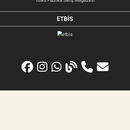
Tutku Fabrika Satış Mağazası
ETBİS