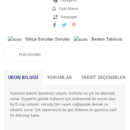
Tavsiye Et
Fiyat Alarmı
Karşılaştır
Sıkça Sorulan Sorular
Beden Tablosu
Hızlı Gönderi
ÜRÜN BILGISI
YORUMLAR
TAKSIT SEÇENEKLERI
Aysemin balenli desteksiz sütyen, konforlu ve şık bir alternatif
sunar. Ayşem'in günlük kullanım için mükemmel bir seçim olan
bu B cup sütyeni, vücuda tam uyum sağlayarak destek ve
rahatlık sunar. Şık tasarımıyla da göz doldurur ve giyimine zarif
bir dokunuş katar.