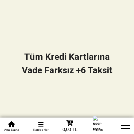
Tüm Kredi Kartlarına
Vade Farksız +6 Taksit
0850 305 09 70
0,00 TL
Beden Tablosu
Ana Sayfa
Kategoriler
Banka Hesapları
Whatsapp
Yardım
Giriş