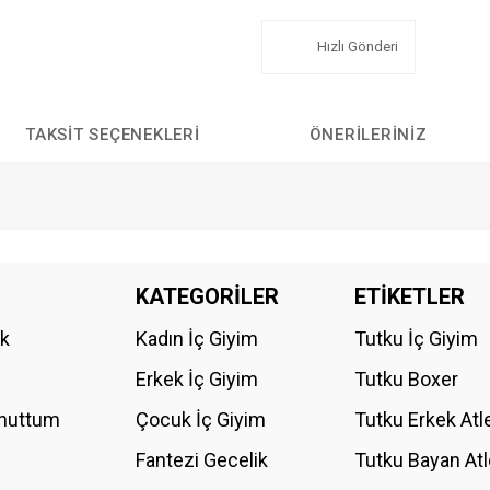
Hızlı Gönderi
TAKSIT SEÇENEKLERI
ÖNERILERINIZ
da yetersiz gördüğünüz noktaları öneri formunu kullanarak tarafımıza iletebilirs
KATEGORİLER
ETİKETLER
Bu ürüne ilk yorumu siz yapın!
ik
Kadın İç Giyim
Tutku İç Giyim
YORUM YAZ
Erkek İç Giyim
Tutku Boxer
Unuttum
Çocuk İç Giyim
Tutku Erkek Atl
Fantezi Gecelik
Tutku Bayan Atl