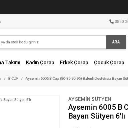
m
0850 3
ARA
ma Takımı
Kadın Çorap
Erkek Çorap
Çocuk Çorap
n
B CUP
Aysemin 6005 B Cup (80-85-90-95) Balenli Desteksiz Bayan Süty
AYSEMİN SÜTYEN
Aysemin 6005 B C
Bayan Sütyen 6'lı