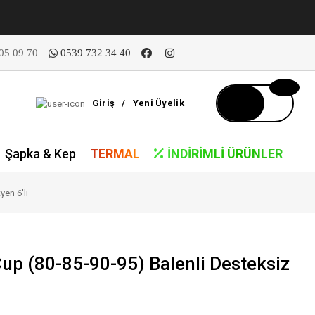
05 09 70
0539 732 34 40
Giriş
/
Yeni Üyelik
Şapka & Kep
TERMAL
İNDIRIMLI ÜRÜNLER
en 6'lı
up (80-85-90-95) Balenli Desteksiz