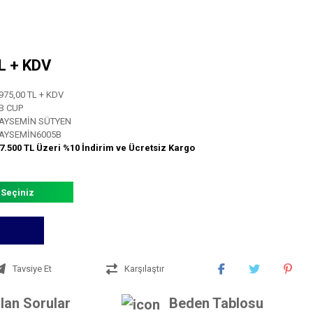
TL + KDV
975,00 TL + KDV
B CUP
AYSEMİN SÜTYEN
AYSEMİN6005B
7.500 TL Üzeri %10 İndirim ve Ücretsiz Kargo
 Seçiniz
Tavsiye Et
Karşılaştır
lan Sorular
Beden Tablosu