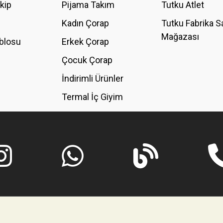
akip
Pijama Takım
Tutku Atlet
Kadın Çorap
Tutku Fabrika S
Mağazası
blosu
Erkek Çorap
GÖNDER
Çocuk Çorap
İndirimli Ürünler
Termal İç Giyim