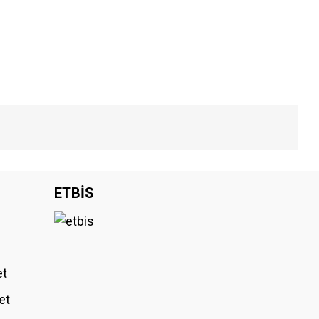
iniz.
ETBİS
et
et