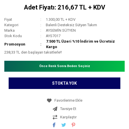
Adet Fiyatı: 216,67 TL + KDV
Fiyat
1.300,00 TL + KDV
Kategori
Balenli Desteksiz Sütyen Takım
Marka
AYSEMİN SÜTYEN
Stok Kodu
AYS7017
7.500 TL Üzeri %10 İndirim ve Ücretsiz
Promosyon
Kargo
238,33 TL den başlayan taksitlerle!!
Önce Renk Sonra Beden Seçiniz
STOKTA YOK
Tavsiye Et
Karşılaştır