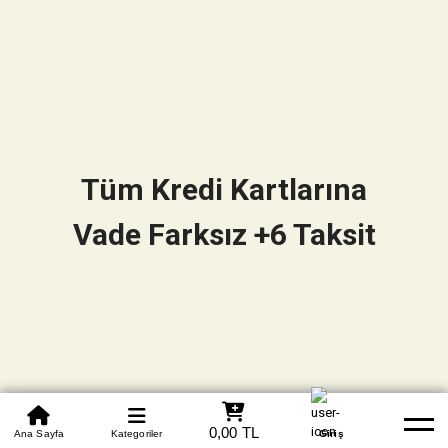
Tüm Kredi Kartlarına
Vade Farksız +6 Taksit
0850 305 09 70
0,00 TL
Beden Tablosu
Ana Sayfa
Kategoriler
Banka Hesapları
Whatsapp
Yardım
Giriş