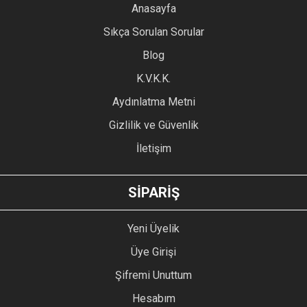
YORUM YAZ
Anasayfa
Ürün resmi kalitesiz, bozuk veya görüntülenemiyor.
Sıkça Sorulan Sorular
Ürün açıklamasında eksik bilgiler bulunuyor.
Blog
Ürün bilgilerinde hatalar bulunuyor.
Ürün fiyatı diğer sitelerden daha pahalı.
K.V.K.K.
Bu ürüne benzer farklı alternatifler olmalı.
Aydınlatma Metni
Gizlilik ve Güvenlik
İletişim
GÖNDER
SİPARİŞ
Yeni Üyelik
Üye Girişi
Şifremi Unuttum
Hesabım