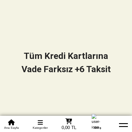
Tüm Kredi Kartlarına
Vade Farksız +6 Taksit
0850 305 09 70
0,00 TL
Beden Tablosu
Ana Sayfa
Kategoriler
Banka Hesapları
Whatsapp
Yardım
Giriş