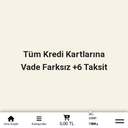
Tüm Kredi Kartlarına
Vade Farksız +6 Taksit
0850 305 09 70
0,00 TL
Beden Tablosu
Ana Sayfa
Kategoriler
Banka Hesapları
Whatsapp
Yardım
Giriş