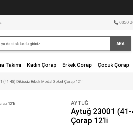
m
0850 3
ARA
ma Takımı
Kadın Çorap
Erkek Çorap
Çocuk Çorap
1 (41-45) Dikişsiz Erkek Modal Soket Çorap 12'li
AYTUĞ
Aytuğ 23001 (41-
Çorap 12'li