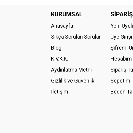
Bu ürünün fiyat bilgisi, resim, ürün açıklamalarında ve diğer konular
Görüş ve önerileriniz için teşekkür ederiz.
KURUMSAL
SİPARİŞ
Anasayfa
Yeni Üyel
Ürün resmi kalitesiz, bozuk veya görüntülenemiyor.
Ürün açıklamasında eksik bilgiler bulunuyor.
Sıkça Sorulan Sorular
Üye Girişi
Ürün bilgilerinde hatalar bulunuyor.
Blog
Şifremi 
Ürün fiyatı diğer sitelerden daha pahalı.
K.V.K.K.
Hesabım
Bu ürüne benzer farklı alternatifler olmalı.
Aydınlatma Metni
Sipariş T
Gizlilik ve Güvenlik
Sepetim
İletişim
Beden Ta