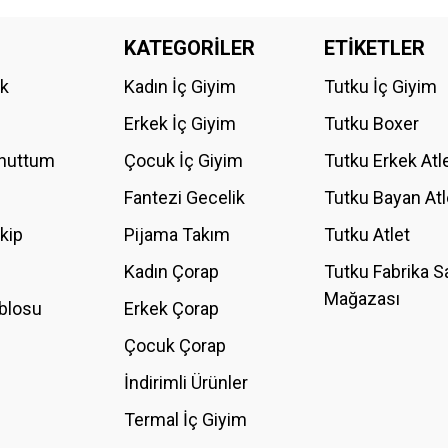
da yetersiz gördüğünüz noktaları öneri formunu kullanarak tarafımıza iletebilirs
KATEGORİLER
ETİKETLER
Bu ürüne ilk yorumu siz yapın!
ik
Kadın İç Giyim
Tutku İç Giyim
YORUM YAZ
Erkek İç Giyim
Tutku Boxer
Unuttum
Çocuk İç Giyim
Tutku Erkek Atl
Fantezi Gecelik
Tutku Bayan Atl
akip
Pijama Takım
Tutku Atlet
Kadın Çorap
Tutku Fabrika S
Mağazası
blosu
Erkek Çorap
GÖNDER
Çocuk Çorap
İndirimli Ürünler
Termal İç Giyim