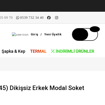
05 09 70
0539 732 34 40
Giriş
/
Yeni Üyelik
Şapka & Kep
TERMAL
İNDIRIMLI ÜRÜNLER
45) Dikişsiz Erkek Modal Soket