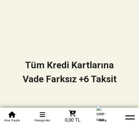
Tüm Kredi Kartlarına
Vade Farksız +6 Taksit
0850 305 09 70
0,00 TL
Beden Tablosu
Ana Sayfa
Kategoriler
Banka Hesapları
Whatsapp
Yardım
Giriş