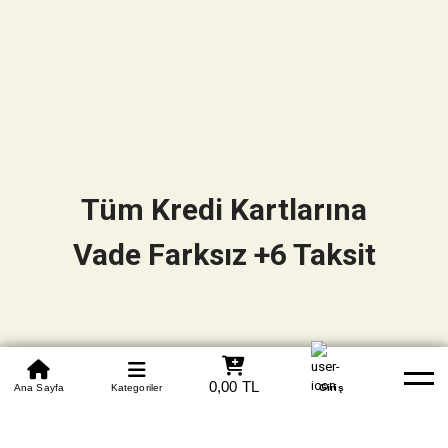
Tüm Kredi Kartlarına
Vade Farksız +6 Taksit
0850 305 09 70
0,00 TL
Beden Tablosu
Ana Sayfa
Kategoriler
Banka Hesapları
Whatsapp
Yardım
Giriş